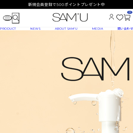
新規会員登録で500ポイントプレゼント中
0
お
カ
PRODUCT
NEWS
ABOUT SAM’U
MEDIA
問い合わせ
気
ー
に
ト
入
ペ
り
ー
ジ