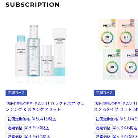
SUBSCRIPTION
定期コース
定期コース
[初回15%OFF] SAM'U ガラクトポア クレ
[初回15%OFF] SAM
ンジング & スキンケアセット
スク 6タイプ セット 5
8,415
5,049
初回定期価格
税込
初回定期価格
8,910
5,346
定期価格
税込
定期価格
税込
9,900
5,940
通常価格
税込
通常価格
税