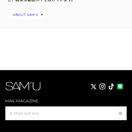
ABOUT SAM’U
X
instagram
TikTok
MAIL MAGAZINE
メ
ー
ル
マ
ガ
ジ