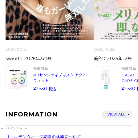
2026.02.12
2025.10.22
sweet：2026年3月号
美的：2025年12号
掲載商品
掲載商品
PHセンシティブマスク アクア
GALACT
フィット
CARE C
2,530
2,530
INFORMATION
VIEW ALL
2026.04.14
ゴールデンウィーク期間の休業について