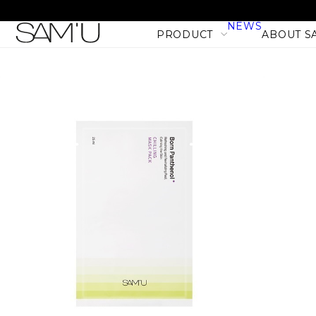
NEWS
PRODUCT
ABOUT S
LINE
PRODUCT LINE
CATEGORY
SKIN CARE
BODY CARE
MAKE UP
HAIR CARE
PHセンシティブマスク バ
PRODUCT
フィット (10枚入)
NEW
1,980
税込