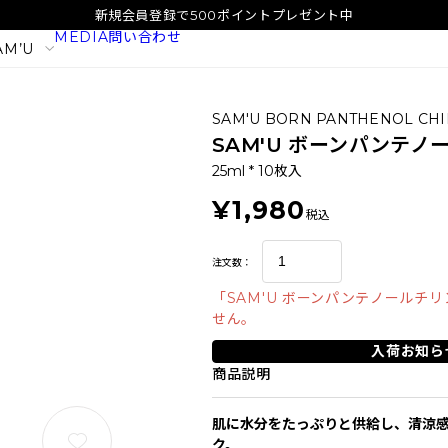
新規会員登録で500ポイントプレゼント中
MEDIA
問い合わせ
AM’U
SAM'U BORN PANTHENOL CHI
SAM'U ボーンパンテ
25ml * 10枚入
¥1,980
税込
注文数：
「SAM'U ボーンパンテノールチ
せん。
入荷お知ら
商品説明
イタル
SAM'U ガラクトポア オーツート
SAM'U ガラ
ナー
パウダーウォッ
肌に水分をたっぷりと供給し、清涼
2,420
1,980
税込
税込
ク。