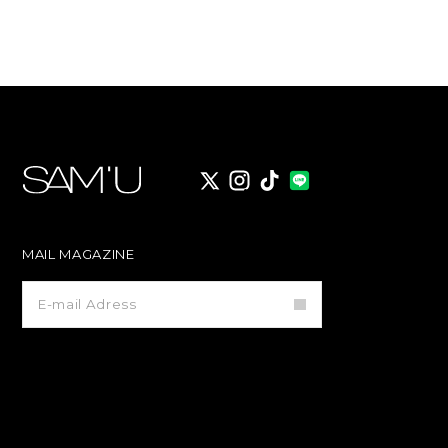
X
instagram
TikTok
MAIL MAGAZINE
メ
ー
ル
マ
ガ
ジ
ン
登
録