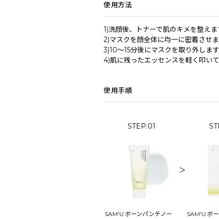
使用方法
1)洗顔後、トナーで肌のキメを整えま
2)マスクを顔全体に均一に密着させ
3)10～15分後にマスクを取り外しま
4)肌に残ったエッセンスを軽く叩い
使用手順
STEP.01
ST
＞
SAM'U ボーンパンテノー
SAM'U 