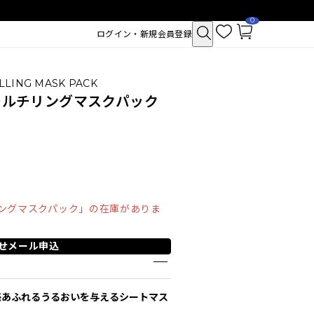
0
お
カ
ログイン・新規会員登録
気
ー
に
ト
入
ペ
り
ー
ジ
LLING MASK PACK
ノールチリングマスクパック
リングマスクパック」の在庫がありま
せメール申込
クトポア チューイー
SAM'U ガラクトポア セバムケア
シュ
クリーム
感あふれるうるおいを与えるシートマス
2,530
税込