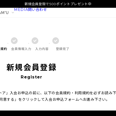
新規会員登録で500ポイントプレゼント中
MEDIA
問い合わせ
AM’U
員規約
会員情報入力
入力内容
登録完了
新規会員登録
Register
ンストア」入会お申込の前に、以下の会員規約・利用規約を必ずお読み
イタル
SAM'U ガラクトポア オーツート
SAM'U ガラ
同意する」をクリックして入会お申込フォームへお進み下さい。
ナー
パウダーウォッ
2,420
1,980
税込
税込