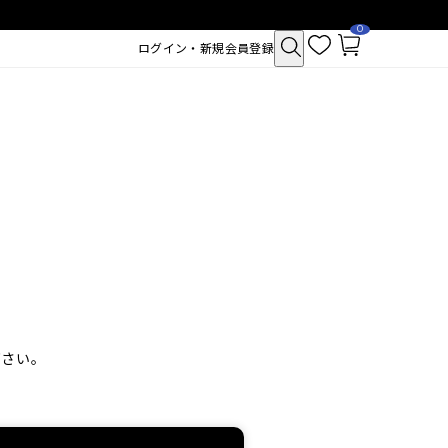
0
お
カ
ログイン・新規会員登録
気
ー
に
ト
入
ペ
り
ー
ジ
下さい。
クトポア チューイー
SAM'U ガラクトポア セバムケア
シュ
クリーム
2,530
税込