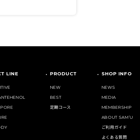
T LINE
PRODUCT
SHOP INFO
ITIVE
NEW
NEWS
PANTEHENOL
BEST
MEDIA
 PORE
定期コース
MEMBERSHIP
URE
ABOUT SAM’U
ODY
ご利用ガイド
よくある質問