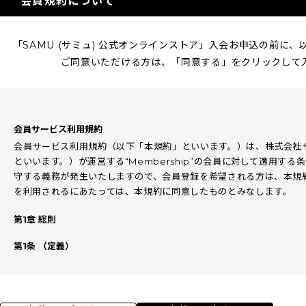
会員規約について
BEST
SUBSCRIPTION
「SAMU (サミュ) 公式オンラインストア」入会お申込の前に
定期コース
ご同意いただける方は、「同意する」をクリックして
会員サービス利用規約
会員サービス利用規約（以下「本規約」といいます。）は、株式会社
といいます。）が運営する“Membership”の会員に対して適用す
守する義務が発生いたしますので、会員登録を希望される方は、本規
を利用されるにあたっては、本規約に同意したものとみなします。
第1章 総則
第1条 （定義）
本規約において使用する以下の用語は、各々以下の各号に定める意味
1.「会員」とは、日本国内に現実の住所又は居所を有し、本規約に同
て会員登録の申請を行い、当社が“Membership”への会員登録を承