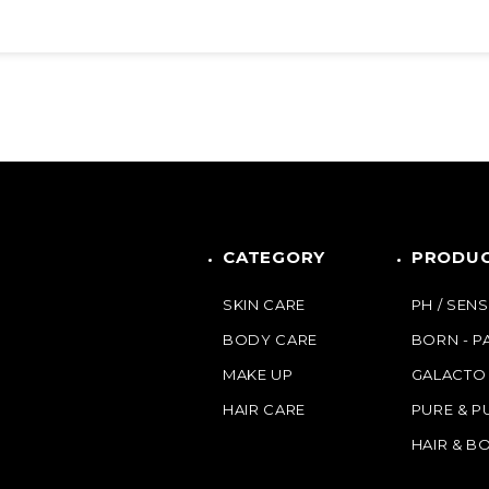
会員向けに提供する各種サービスをいいます。本サー
」といいます。）、公式オンラインストアにより提
います。）により提供するサービス等があります。
テキスト、デザイン、ロゴ、映像、プログラム等の
イバシーポリシー」「ショッピングガイド」を含み
あらかじめ承諾し、当該各種条件に従って本サービ
CATEGORY
PRODUC
前の会員の承諾なく変更できるものとします。
SKIN CARE
PH / SENS
範囲である場合
BODY CARE
BORN - 
約内容及び効力発生日を当社が運営するウェブサイ
MAKE UP
GALACTO
が必要となる変更については、変更にあたり、当社
HAIR CARE
PURE & P
HAIR & B