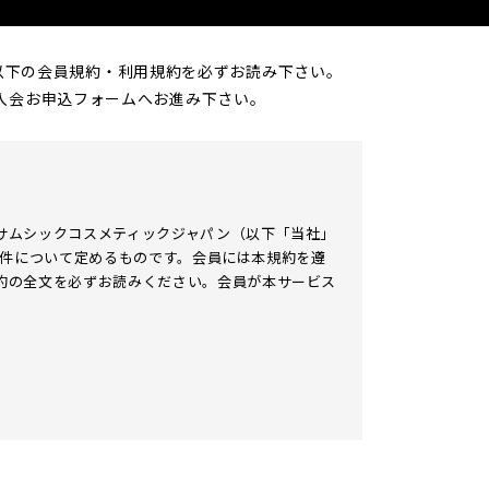
、以下の会員規約・利用規約を必ずお読み下さい。
入会お申込フォームへお進み下さい。
サムシックコスメティックジャパン（以下「当社」
る条件について定めるものです。会員には本規約を遵
約の全文を必ずお読みください。会員が本サービス
を有するものとします。
意した上で、当社所定の手続きに従い、当社に対し
認した者をいいます。