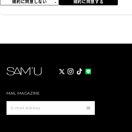
2.「本サービス」とは、当社が当社の裁量によりMembershipの
規約に同意しない
規約に同意する
ビスには、ウェブサイト上の会員専用マイページ（以下「マイページ
供するサービス、及び当社の商品を扱う店舗（以下「対象店舗」とい
3.「コンテンツ」とは、本サービスに関する画像、写真、イラスト、
一切をいいます。
第2条 （本規約等の遵守）
本サービスには、本規約に加え、当社が別途定める各種条件（「プラ
ますが、これらに限られません）が適用されます。会員は、これらを
スを利用するものとします。
X
instagram
TikTok
第3条 （規約変更について）
1.当社は、以下のいずれかに該当する場合には、本規約の内容を、事
（1）その変更が、会員の一般の利益に適合する場合
（2）その変更が、会員の契約をした目的に反せず、かつ、合理的な
MAIL MAGAZINE
2.本規約を変更するにあたっては、当社は、あらかじめ、変更後の規
トで公表するか、又は会員に通知します。但し、法令上、会員の同意
メ
ー
所定の方法で会員の同意を得るものとします。
ル
マ
ガ
第2章 会員について
ジ
ン