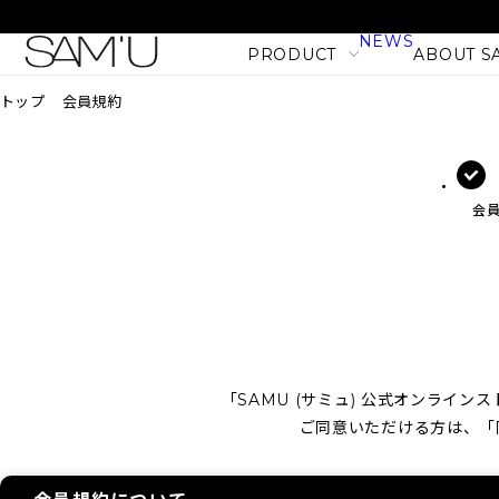
NEWS
PRODUCT
ABOUT S
トップ
会員規約
LINE
PRODUCT LINE
会
CATEGORY
SKIN CARE
BODY CARE
MAKE UP
HAIR CARE
「SAMU (サミュ) 公式オンライ
PHセンシティブマスク バ
ご同意いただける方は、「
PRODUCT
フィット (10枚入)
NEW
1,980
税込