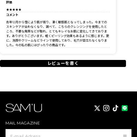
評価
★★★★★
コメント
去年12月から雪により肌が弱り、凄く敏感肌となってしまった。今までの
スキンケアが合わなくなり、調べて、こちらのクレンジングを使用したと
ころ、不要な角質などが取れ、とてもキレイなお肌に変化してきておりま
す。ありがとうございます。軽くピーリング効果もあるように感じます。更
に、洗顔やクリームなどラインで使用しており、毛穴が目立たなくなりま
した。今の私の肌にはぴったりの商品です。
レビューを書く
X
instagram
TikTok
MAIL MAGAZINE
メ
ー