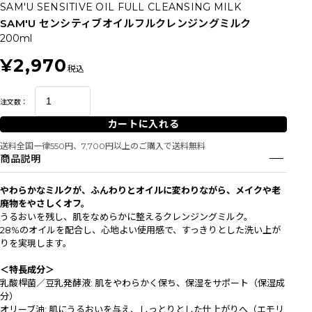
SAM'U SENSITIVE OIL FULL CLEANSING MILK
SAM'U センシティブオイルフルクレンジングミルク
200ml
¥2,970
税込
注文数：
カートに入れる
送料全国一律550円、7,700円以上のご購入で送料無料
商品説明
やわらかなミルクが、ふんわりとオイルに変わりながら、メイクや老
廃物をやさしくオフ。
うるおいを残し、肌をなめらかに整えるクレンジングミルク。
28%のオイルを配合し、心地よい使用感で、すっきりとした洗い上が
りを実現します。
＜特長成分＞
乳酸桿菌／豆乳発酵液: 肌をやわらかく保ち、保湿をサポート（保湿成
分）
オリーブ油: 肌にうるおいを与え、しっとりとした仕上がりへ（エモリ