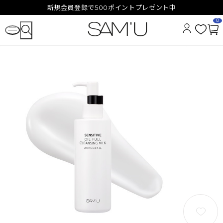
新規会員登録で500ポイントプレゼント中
0
お
カ
気
ー
に
ト
入
ペ
り
ー
ジ