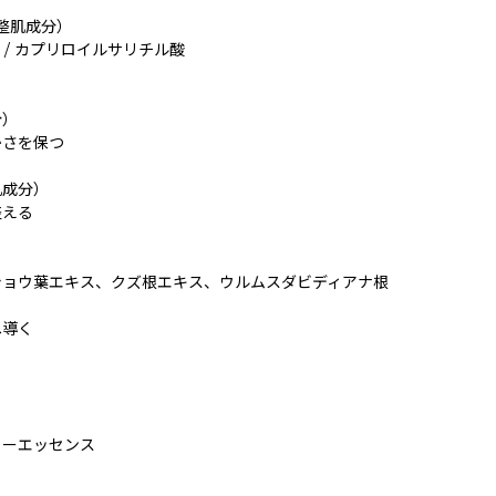
（整肌成分）
ン / カプリロイルサリチル酸
分）
かさを保つ
肌成分）
整える
ショウ葉エキス、クズ根エキス、ウルムスダビディアナ根
へ導く
リーエッセンス