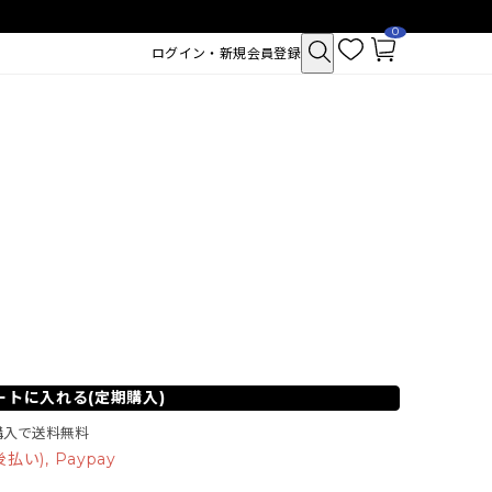
0
お
カ
ログイン・新規会員登録
気
ー
に
ト
入
ペ
り
ー
ジ
ートに入れる(定期購入)
クトポア チューイー
SAM'U ガラクトポア セバムケア
ご購入で送料無料
シュ
クリーム
い), Paypay
2,530
税込