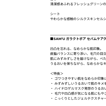
清潔感あふれるフレッシュグリーン
シート
やわらかな感触のシルクスキンセル
_________________________________
■SAM'U ガラクトポア セバムケア
凹凸を忘れる、なめらかな肌印象。
皮脂バランスに寄り添い、毛穴の目
肌にみずみずしさを届けながら、べ
うるおいを保ちながら、なめらかな
＜特長＞
・ ゴワつきやすい肌をなめらか印象
・ みずみずしいうるおいで肌のキメ
・ ハイドロゲルマスク発想のうるお
・ 毛穴や凹凸感が気になる肌にもや
・ こっくりとしたジェルテクスチャ