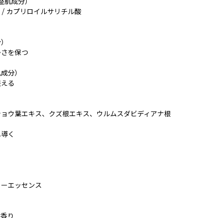
（整肌成分）
ン / カプリロイルサリチル酸
分）
かさを保つ
肌成分）
整える
ショウ葉エキス、クズ根エキス、ウルムスダビディアナ根
へ導く
リーエッセンス
の香り