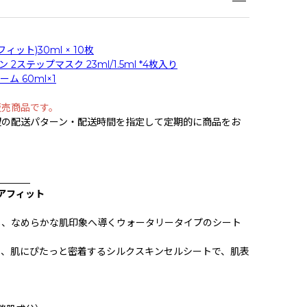
ット)30ml × 10枚
2ステップマスク 23ml/1.5ml *4枚入り
ム 60ml×1
販売商品です。
望の配送パターン・配送時間を指定して定期的に商品をお
_______
ポアフィット
し、なめらかな肌印象へ導くウォータリータイプのシート
と、肌にぴたっと密着するシルクスキンセルシートで、肌表