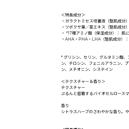
＜特長成分＞
・ガラクトミセス培養液（整肌成分）
・ツボクサ葉／茎エキス（整肌成分）
・ *17種アミノ酸（保湿成分）： 
・AHA・PHA・LHA（整肌成分）
* グリシン、セリン、グルタミン酸
ン、チロシン、フェニルアラニン、プ
ン、メチオニン、システイン
＜テクスチャー＆香り＞
テクスチャー
ぷるんと密着するバイオセルロース
香り
シトラスハーブのさわやかな香り。