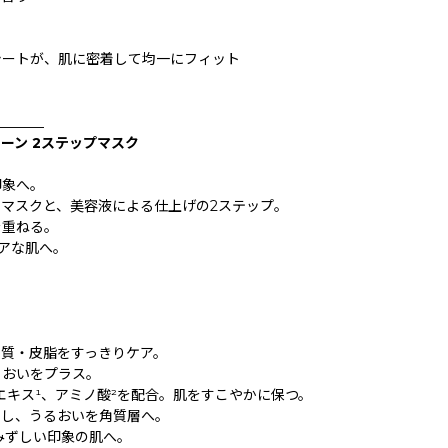
シートが、肌に密着して均一にフィット
_______
リーン 2ステップマスク
印象へ。
マスクと、美容液による仕上げの2ステップ。
を重ねる。
リアな肌へ。
角質・皮脂をすっきりケア。
るおいをプラス。
エキス¹、アミノ酸²を配合。肌をすこやかに保つ。
着し、うるおいを角質層へ。
みずしい印象の肌へ。