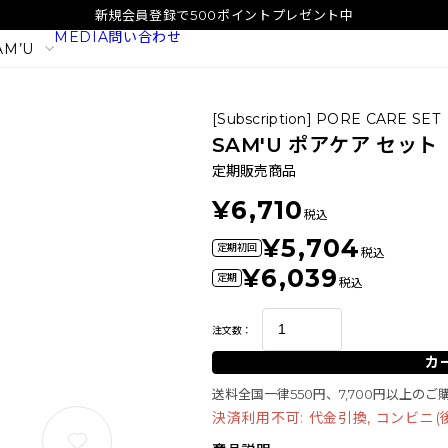
新規会員登録で500ポイントプレゼント中
MEDIA
問い合わせ
AM’U
[Subscription] PORE CARE SET
SAM'U ポアケア セット
定期販売商品
¥6,710
税込
¥5,704
定期初回
税込
¥6,039
定期
税込
注文数：
カ
イタル
SAM'U ガラクトポア オーツート
SAM'U ガラ
送料全国一律550円、7,700円以上の
ナー
パウダーウォッ
決済利用不可: 代金引換, コンビニ(後払
2,420
1,980
税込
税込