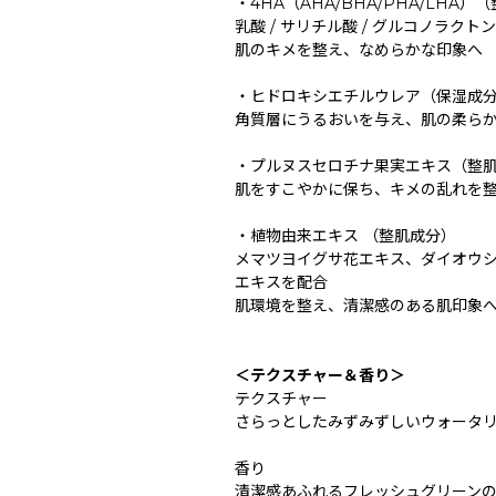
・4HA（AHA/BHA/PHA/LHA）
乳酸 / サリチル酸 / グルコノラクト
肌のキメを整え、なめらかな印象へ
・ヒドロキシエチルウレア（保湿成
角質層にうるおいを与え、肌の柔ら
・プルヌスセロチナ果実エキス（整
肌をすこやかに保ち、キメの乱れを
・植物由来エキス （整肌成分）
メマツヨイグサ花エキス、ダイオウ
エキスを配合
肌環境を整え、清潔感のある肌印象
＜テクスチャー＆香り＞
テクスチャー
さらっとしたみずみずしいウォータ
香り
清潔感あふれるフレッシュグリーン