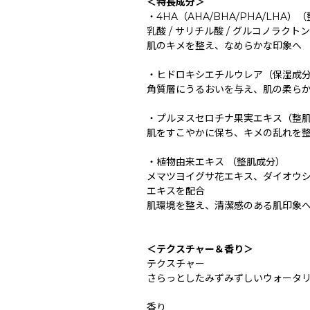
＜特長成分＞
・4HA（AHA/BHA/PHA/LHA）
乳酸 / サリチル酸 / グルコノラクト
肌のキメを整え、なめらかな印象へ
・ヒドロキシエチルウレア（保湿成
角質層にうるおいを与え、肌の柔ら
・プルヌスセロチナ果実エキス（整
肌をすこやかに保ち、キメの乱れを
・植物由来エキス （整肌成分）
メマツヨイグサ花エキス、ダイオウ
エキスを配合
肌環境を整え、清潔感のある肌印象
＜テクスチャー＆香り＞
テクスチャー
さらっとしたみずみずしいウォータ
香り