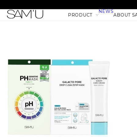
NEWS
PRODUCT
ABOUT S
LINE
PRODUCT LINE
CATEGORY
SKIN CARE
BODY CARE
MAKE UP
HAIR CARE
PHセンシティブマスク バ
PRODUCT
フィット (10枚入)
NEW
1,980
税込