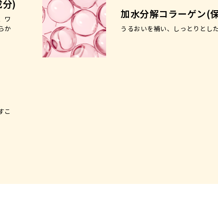
分)
加水分解コラーゲン(保
、ワ
らか
うるおいを補い、しっとりとし
すこ