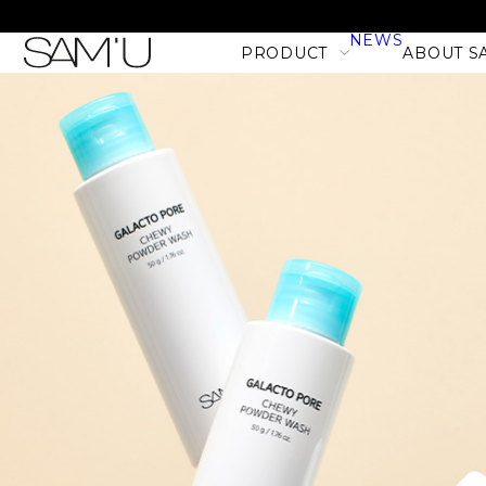
NEWS
PRODUCT
ABOUT S
LINE
PRODUCT LINE
CATEGORY
SKIN CARE
BODY CARE
MAKE UP
HAIR CARE
PHセンシティブマスク バ
PRODUCT
フィット (10枚入)
NEW
1,980
税込