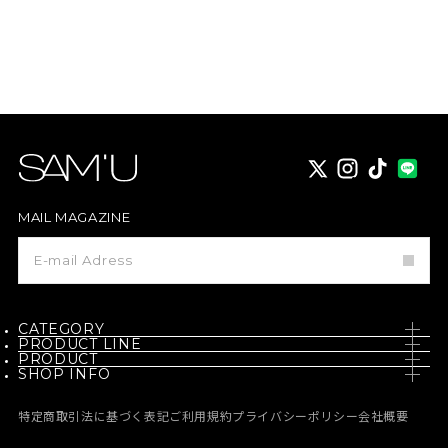
X
instagram
TikTok
MAIL MAGAZINE
メ
ー
ル
マ
ガ
ジ
CATEGORY
ン
PRODUCT LINE
登
PRODUCT
SKIN CARE
録
SHOP INFO
PH / SENSITIVE
NEW
BODY CARE
NEWS
BORN - PANTEHENOL
特定商取引法に基づく表記
ご利用規約
プライバシーポリシー
会社概要
BEST
MAKE UP
MEDIA