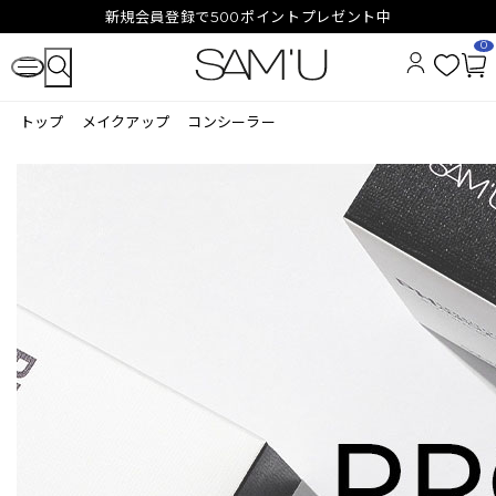
新規会員登録で500ポイントプレゼント中
0
お
カ
気
ー
トップ
メイクアップ
コンシーラー
に
ト
入
ペ
り
ー
ジ