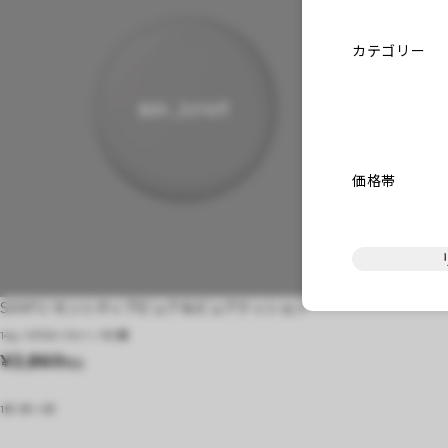
カテゴリー
SOLDOUT
価格帯
SAM'U センシティブピュア＆ピュアクッション
14g / SPF50+ PA+++ / 全2種
¥2,860
税込
1件
1件～1件