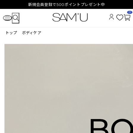
新規会員登録で500ポイントプレゼント中
0
お
カ
気
ー
トップ
ボディケア
に
ト
入
ペ
り
ー
ジ