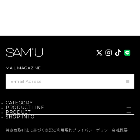
X
instagram
TikTok
MAIL MAGAZINE
メ
ー
ル
マ
ガ
ジ
CATEGORY
ン
PRODUCT LINE
登
PRODUCT
SKIN CARE
録
SHOP INFO
PH / SENSITIVE
NEW
BODY CARE
NEWS
BORN - PANTEHENOL
特定商取引法に基づく表記
ご利用規約
プライバシーポリシー
会社概要
BEST
MAKE UP
MEDIA