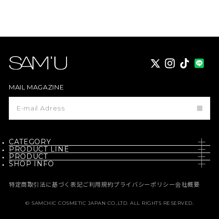
X
instagram
TikTok
MAIL MAGAZINE
メ
ー
ル
マ
ガ
ジ
CATEGORY
ン
PRODUCT LINE
登
PRODUCT
SKIN CARE
録
SHOP INFO
PH / SENSITIVE
NEW
BODY CARE
NEWS
BORN - PANTEHENOL
特定商取引法に基づく表記
ご利用規約
プライバシーポリシー
会社概要
BEST
MAKE UP
MEDIA
GALACTO PORE
© SAMCHIC COSMETIC JAPAN CO.,LTD. ALL RIGHTS RESERVED.
定期コース
HAIR CARE
MEMBERSHIP
PURE & PURE