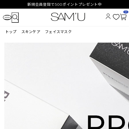
新規会員登録で500ポイントプレゼント中
0
お
カ
気
ー
トップ
スキンケア
フェイスマスク
に
ト
入
ペ
り
ー
ジ