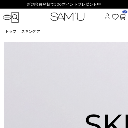
新規会員登録で500ポイントプレゼント中
0
お
カ
気
ー
トップ
スキンケア
に
ト
入
ペ
り
ー
ジ