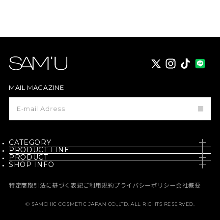
X
instagram
TikTok
MAIL MAGAZINE
メ
ー
ル
マ
ガ
ジ
CATEGORY
ン
PRODUCT LINE
登
PRODUCT
SKIN CARE
録
SHOP INFO
PH / SENSITIVE
NEW
BODY CARE
NEWS
BORN - PANTEHENOL
特定商取引法に基づく表記
ご利用規約
プライバシーポリシー
会社概要
BEST
MAKE UP
MEDIA
GALACTO PORE
© SAMCHIC COSMETIC JAPAN CO.,LTD. ALL RIGHTS RESERVED.
定期コース
HAIR CARE
MEMBERSHIP
PURE & PURE