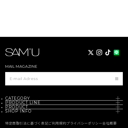
X
instagram
TikTok
MAIL MAGAZINE
メ
ー
ル
マ
ガ
ジ
CATEGORY
ン
PRODUCT LINE
登
PRODUCT
SKIN CARE
録
SHOP INFO
PH / SENSITIVE
NEW
BODY CARE
NEWS
BORN - PANTEHENOL
特定商取引法に基づく表記
ご利用規約
プライバシーポリシー
会社概要
BEST