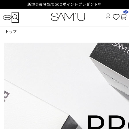
新規会員登録で500ポイントプレゼント中
0
お
カ
気
ー
トップ
に
ト
入
ペ
り
ー
ジ