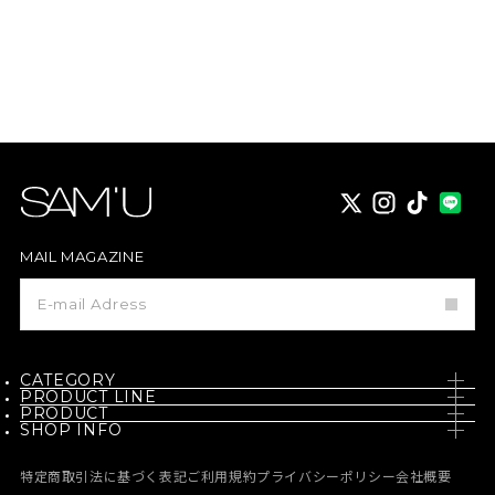
X
instagram
TikTok
MAIL MAGAZINE
メ
ー
ル
マ
ガ
ジ
CATEGORY
ン
PRODUCT LINE
登
PRODUCT
SKIN CARE
録
SHOP INFO
PH / SENSITIVE
NEW
BODY CARE
NEWS
BORN - PANTEHENOL
特定商取引法に基づく表記
ご利用規約
プライバシーポリシー
会社概要
BEST