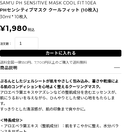
SAM'U PH SENSITIVE MASK COOL FIT 10EA
PHセンシティブマスク クールフィット (10枚入)
30ml * 10枚入
¥1,980
税込
注文数：
カートに入れる
送料全国一律550円、7,700円以上のご購入で送料無料
商品説明
ぷるんとしたジェルシートが肌をやさしく包み込み、暑さや乾燥によ
る肌のコンディションを心地よく整えるクーリングマスク。
アロエベラ葉エキスやアズレンなどの整肌成分を含むエッセンスが、
肌にうるおいを与えながら、ひんやりとした使い心地をもたらしま
す。
すっきりとした清涼感が、肌の印象まで爽やかに。
＜特長成分＞
・アロエベラ葉エキス（整肌成分）：肌をすこやかに整え、水分バラ
ンスをサポート