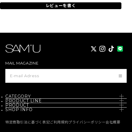
レビューを書く
X
instagram
TikTok
MAIL MAGAZINE
メ
ー
ル
マ
ガ
ジ
CATEGORY
ン
PRODUCT LINE
登
PRODUCT
SKIN CARE
録
SHOP INFO
PH / SENSITIVE
NEW
BODY CARE
NEWS
BORN - PANTEHENOL
特定商取引法に基づく表記
ご利用規約
プライバシーポリシー
会社概要
BEST
MAKE UP
MEDIA
GALACTO PORE