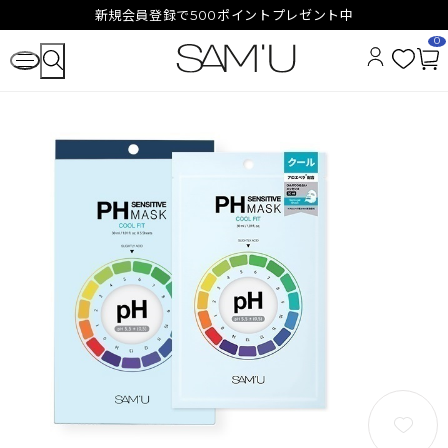
新規会員登録で500ポイントプレゼント中
0
お
カ
気
ー
に
ト
入
ペ
り
ー
ジ