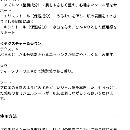
・アズレン（整肌成分）：肌をやさしく整え、心地よいクール感をサ
ポート
・エリスリトール（保湿成分）：うるおいを保ち、肌の表面をすっき
りとした印象に導く
・キシリトール（保湿成分）：水分を与え、ひんやりとした使用感を
サポート
＜テクスチャー＆香り＞
テクスチャー
ぷるんとした水分感あふれるエッセンスが肌にやさしくなじみます。
香り
ティーツリーの爽やかで清潔感のある香り。
シート
アロエの果肉のようにみずみずしいジェル感を再現した、もちっとし
た感触のセミジェルシートが、肌に密着しながらうるおいを届けま
す。
使用方法
パウチからシートを取り出し、目と口の位置に合わせて顔全体に密着