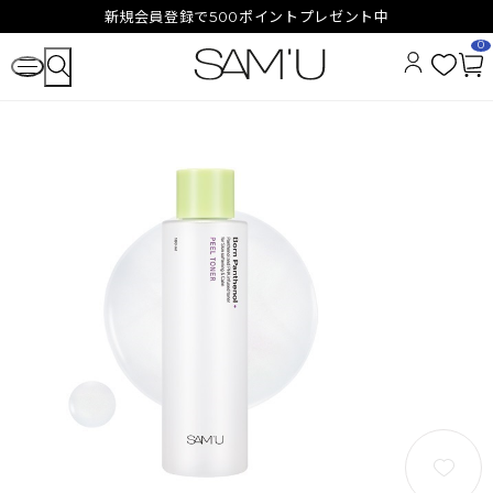
新規会員登録で500ポイントプレゼント中
0
お
カ
気
ー
に
ト
入
ペ
り
ー
ジ