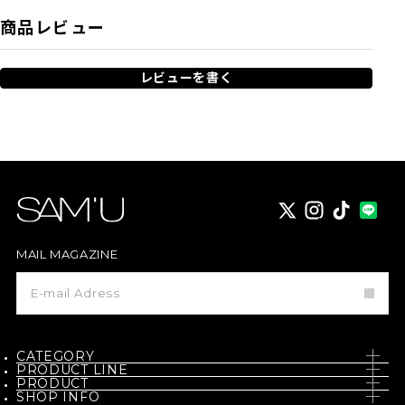
商品レビュー
レビューを書く
X
instagram
TikTok
MAIL MAGAZINE
メ
ー
ル
マ
ガ
ジ
CATEGORY
ン
PRODUCT LINE
登
PRODUCT
SKIN CARE
録
SHOP INFO
PH / SENSITIVE