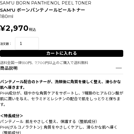
SAM'U BORN PANTHENOL PEEL TONER
SAM'U ボーンパンテノールピールトナー
180ml
¥2,970
税込
注文数：
カートに入れる
送料全国一律550円、7,700円以上のご購入で送料無料
商品説明
パンテノール配合のトナーが、洗顔後に角質を優しく整え、滑らかな
肌へ導きます。
PHA成分が、穏やかな角質ケアをサポートし、7種類のヒアルロン酸が
肌に潤いを与え、セラミドとレシチンの配合で肌をしっとりと保ちま
す。
＜特長成分＞
パンテノール: 肌をやさしく整え、保護する（整肌成分）
PHA(グルコノラクトン): 角質をやさしくケアし、滑らかな肌へ導く
（整肌成分）