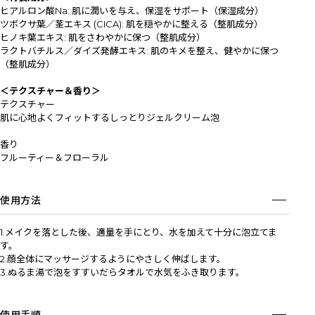
ヒアルロン酸Na: 肌に潤いを与え、保湿をサポート（保湿成分）
ツボクサ葉／茎エキス (CICA): 肌を穏やかに整える（整肌成分）
ヒノキ葉エキス: 肌をさわやかに保つ（整肌成分）
ラクトバチルス／ダイズ発酵エキス: 肌のキメを整え、健やかに保つ
（整肌成分）
＜テクスチャー＆香り＞
テクスチャー
肌に心地よくフィットするしっとりジェルクリーム泡
香り
フルーティー＆フローラル
使用方法
1.メイクを落とした後、適量を手にとり、水を加えて十分に泡立てま
す。
2.顔全体にマッサージするようにやさしく伸ばします。
3.ぬるま湯で泡をすすいだらタオルで水気をふき取ります。