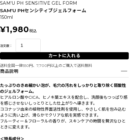
SAM'U PH SENSITIVE GEL FORM
SAM'U PHセンシティブジェルフォーム
150ml
¥1,980
税込
注文数：
カートに入れる
送料全国一律550円、7,700円以上のご購入で送料無料
商品説明
たっぷりのきめ細かい泡が、毛穴の汚れをしっかりと取り除く弱酸性
のジェルフォーム。
ヒアルロン酸やCICA、ヒノキ葉エキスを配合し、洗顔後もつっぱり感
を感じさせないしっとりとした仕上がりへ導きます。
ココナッツ由来の植物性界面活性剤を使用し、やさしく肌を包み込む
ように洗い上げ、滑らかでクリアな肌を実感できます。
フルーティー＆フローラルの香りが、スキンケアの時間を贅沢なひと
ときに変えます。
＜特長成分＞