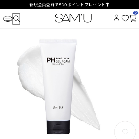
新規会員登録で500ポイントプレゼント中
0
お
カ
気
ー
に
ト
入
ペ
り
ー
ジ