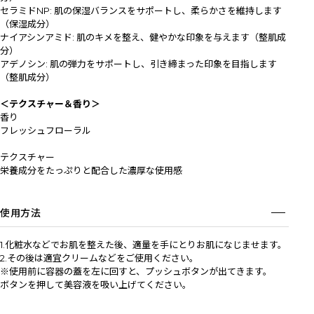
セラミドNP: 肌の保湿バランスをサポートし、柔らかさを維持します
（保湿成分）
ナイアシンアミド: 肌のキメを整え、健やかな印象を与えます（整肌成
分）
アデノシン: 肌の弾力をサポートし、引き締まった印象を目指します
（整肌成分）
＜テクスチャー＆香り＞
香り
フレッシュフローラル
テクスチャー
栄養成分をたっぷりと配合した濃厚な使用感
使用方法
1.化粧水などでお肌を整えた後、適量を手にとりお肌になじませます。
2.その後は適宜クリームなどをご使用ください。
※使用前に容器の蓋を左に回すと、プッシュボタンが出てきます。
ボタンを押して美容液を吸い上げてください。