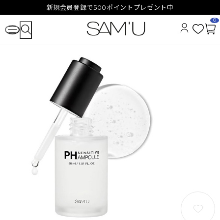
新規会員登録で500ポイントプレゼント中
0
お
カ
気
ー
に
ト
入
ペ
り
ー
ジ