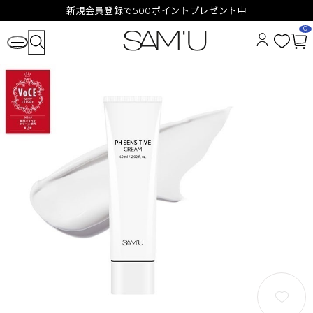
新規会員登録で500ポイントプレゼント中
0
お
カ
気
ー
に
ト
入
ペ
り
ー
ジ