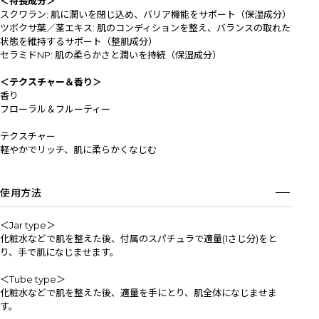
＜特長成分＞
スクワラン: 肌に潤いを閉じ込め、バリア機能をサポート（保湿成分）
ツボクサ葉／茎エキス: 肌のコンディションを整え、バランスの取れた
状態を維持するサポート（整肌成分）
セラミドNP: 肌の柔らかさと潤いを持続（保湿成分）
＜テクスチャー＆香り＞
香り
フローラル＆フルーティー
テクスチャー
軽やかでリッチ、肌に柔らかくなじむ
使用方法
＜Jar type＞
化粧水などで肌を整えた後、付属のスパチュラで適量(1さじ分)をと
り、手で肌になじませます。
＜Tube type＞
化粧水などで肌を整えた後、適量を手にとり、肌全体になじませま
す。