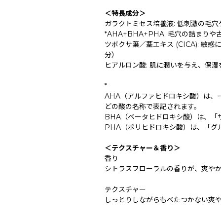
＜特長成分＞
ガラクトミセス培養液: 低刺激の毛
*AHA+BHA+PHA: 毛穴の詰ま
ツボクサ葉／茎エキス (CICA): 
分）
ヒアルロン酸: 肌に潤いを与え、保
*
AHA（アルファヒドロキシ酸）は、
どの酸の名称で表記されます。
BHA（ベータヒドロキシ酸）は、「
PHA（ポリヒドロキシ酸）は、「グ
＜テクスチャー＆香り＞
香り
シトラスフローラルの香りが、爽や
テクスチャー
しっとりしながらもべたつかない爽