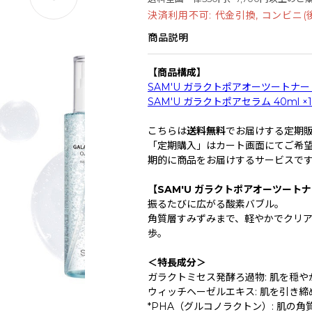
決済利用不可: 代金引換, コンビニ(後払
商品説明
【商品構成】
SAM'U ガラクトポアオーツートナー 18
SAM'U ガラクトポアセラム 40ml ×1
こちらは
送料無料
でお届けする定期
「定期購入」はカート画面にてご希
期的に商品をお届けするサービスで
【SAM'U ガラクトポアオーツート
振るたびに広がる酸素バブル。
角質層すみずみまで、軽やかでクリ
歩。
＜特長成分＞
ガラクトミセス発酵ろ過物: 肌を穏
ウィッチヘーゼルエキス: 肌を引き
*PHA（グルコノラクトン）: 肌の