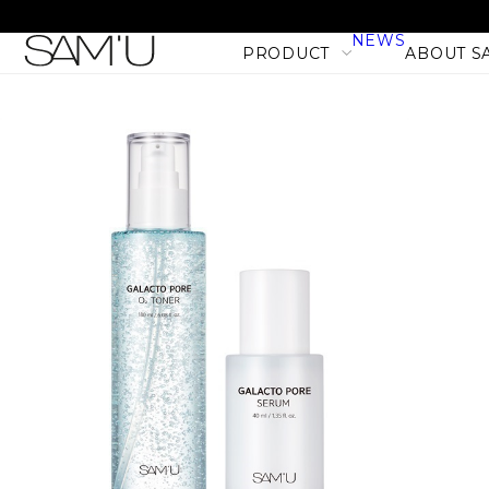
NEWS
PRODUCT
ABOUT S
LINE
PRODUCT LINE
CATEGORY
SKIN CARE
BODY CARE
MAKE UP
HAIR CARE
PHセンシティブマスク バ
PRODUCT
フィット (10枚入)
NEW
1,980
税込