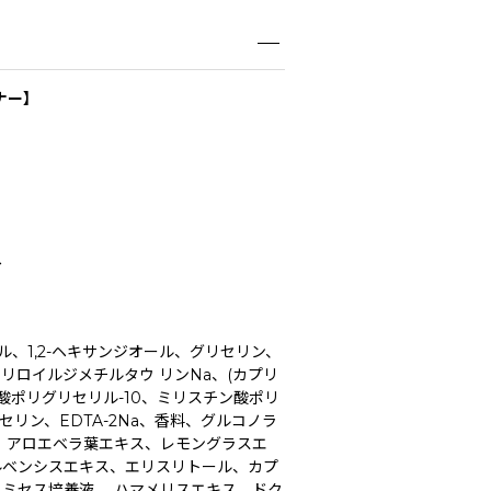
ナー】
へ
、1,2-ヘキサンジオール、グリセリン、
リロイルジメチルタウ リンNa、(カプリ
酸ポリグリセリル-10、ミリスチン酸ポリ
セリン、EDTA-2Na、香料、グルコノラ
、アロエベラ葉エキス、レモングラスエ
ルベンシスエキス、エリスリトール、カプ
ミセス培養液、 ハマメリスエキス、ドク