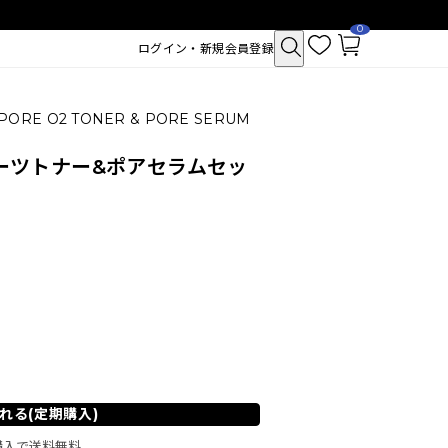
0
お
カ
ログイン・新規会員登録
気
ー
に
ト
入
ペ
り
ー
ジ
TO PORE O2 TONER & PORE SERUM
オーツトナー&ポアセラムセッ
クトポア チューイー
SAM'U ガラクトポア セバムケア
シュ
クリーム
れる(定期購入)
2,530
税込
ご購入で送料無料