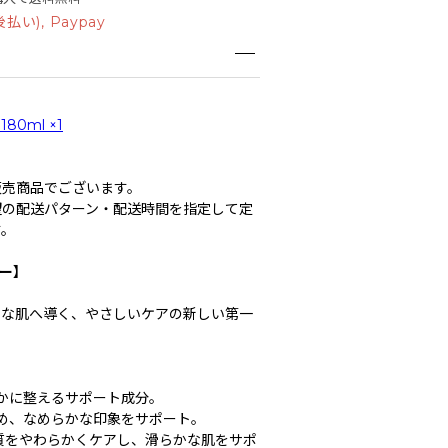
い), Paypay
0ml ×1
販売商品でございます。
望の配送パターン・配送時間を指定して定
す。
ナー】
アな肌へ導く、やさしいケアの新しい第一
やかに整えるサポート成分。
締め、なめらかな印象をサポート。
角質をやわらかくケアし、滑らかな肌をサポ