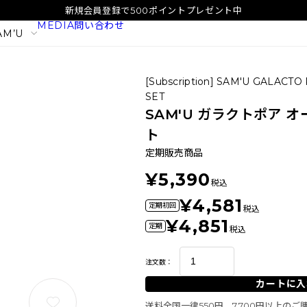
新規会員登録で500ポイントプレゼント中
MEDIA
問い合わせ
AM’U
[Subscription] SAM'U GALAC
SET
SAM'U ガラクトポア 
ト
定期販売商品
¥5,390
税込
¥4,581
定期初回
税込
¥4,851
定期
税込
イタル
SAM'U ガラクトポア オーツート
SAM'U ガラ
注文数：
ナー
パウダーウォッ
カートに入
2,420
1,980
税込
税込
送料全国一律550円、7,700円以上の