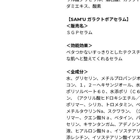
ダミエキス、酸素
【SAM'U ガラクトポアセラム】
＜販売名＞
ＳＧＰセラム
＜効能効果＞
ベタつかないすっきりとしたテクス
な肌へと整えてくれるセラム
＜全成分＞
水、グリセリン、メチルプロパンジ
コン、１，２－ヘキサンジオール、
ポリソルベート６０、水添ポリ（Ｃ
ン、（アクリル酸ヒドロキシエチル
ポリマー、シリカ、トロメタミン、
メチルタウリンNa、スクワラン、（
リマー、クエン酸Ｎａ、ベタイン、
セリン、キサンタンガム、アデノシ
液、ヒアルロン酸Ｎａ、イソステア
添レシチン、イソステアリン酸イソ