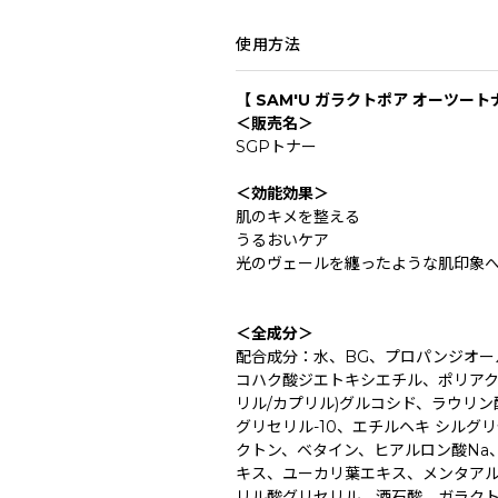
使用方法
【 SAM'U ガラクトポア オーツート
＜販売名＞
SGPトナー
＜効能効果＞
肌のキメを整える
うるおいケア
光のヴェールを纏ったような肌印象
＜全成分＞
配合成分：水、BG、プロパンジオール
コハク酸ジエトキシエチル、ポリアク
リル/カプリル)グルコシド、ラウリン
グリセリル-10、エチルヘキ シルグリ
クトン、ベタイン、ヒアルロン酸Na
キス、ユーカリ葉エキス、メンタア
リル酸グリセリル、酒石酸、ガラクト