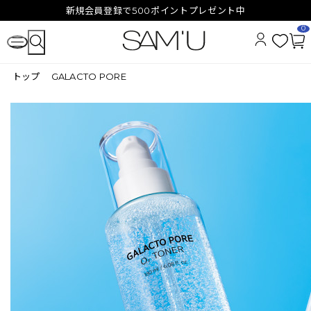
新規会員登録で500ポイントプレゼント中
0
お
カ
気
ー
トップ
GALACTO PORE
に
ト
入
ペ
り
ー
ジ