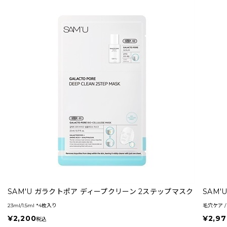
SAM'U ガラクトポア ディープクリーン 2ステップマスク
SAM
23ml/1.5ml *4枚入り
毛穴ケア / 
¥2,200
¥2,97
税込