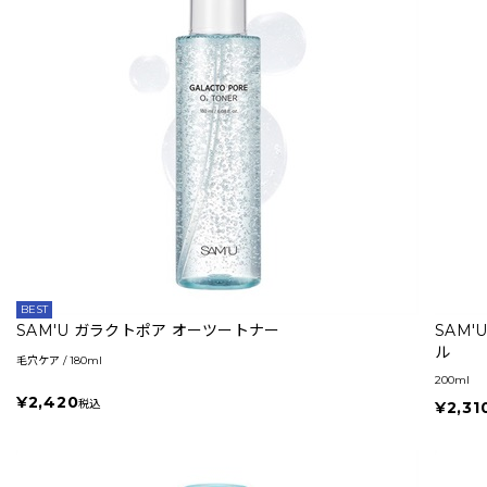
BEST
SAM'U ガラクトポア オーツートナー
SAM
ル
毛穴ケア / 180ml
200ml
¥2,420
税込
¥2,31