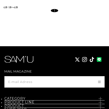
6件
1件～6件
1
X
instagram
TikTok
MAIL MAGAZINE
メ
ー
ル
マ
ガ
ジ
CATEGORY
ン
PRODUCT LINE
登
PRODUCT
SKIN CARE
録