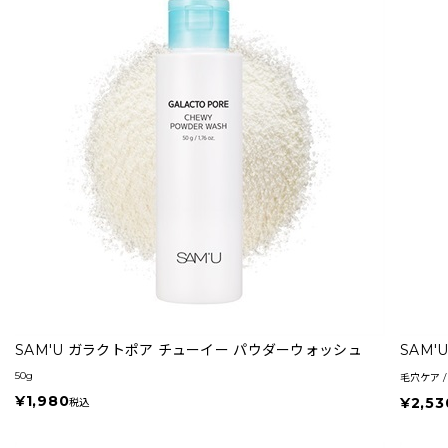
SAM'U ガラクトポア チューイー パウダーウォッシュ
SAM
50g
毛穴ケア / 
¥1,980
¥2,53
税込