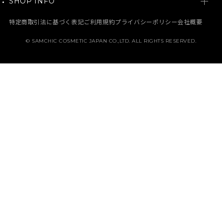
SHOP INFO
PH / SENSITIVE
NEW
BODY CARE
NEWS
BORN - PANTEHENOL
特定商取引法に基づく表記
ご利用規約
プライバシーポリシー
会社概要
BEST
MAKE UP
MEDIA
GALACTO PORE
© SAMCHIC COSMETIC JAPAN CO.,LTD. ALL RIGHTS RESERVED.
定期コース
HAIR CARE
MEMBERSHIP
PURE & PURE
ABOUT SAM’U
HAIR & BODY
ご利用ガイド
よくある質問
お問い合わせ