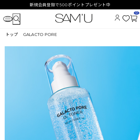
新規会員登録で500ポイントプレゼント中
0
お
カ
気
ー
トップ
GALACTO PORE
に
ト
入
ペ
り
ー
ジ