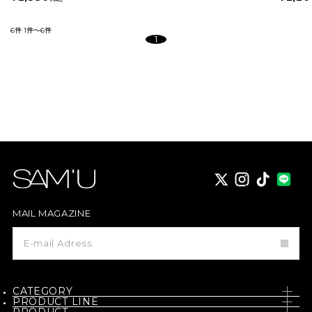
6件
1件～6件
1
X
instagram
TikTok
MAIL MAGAZINE
メ
ー
ル
マ
ガ
ジ
CATEGORY
ン
PRODUCT LINE
登