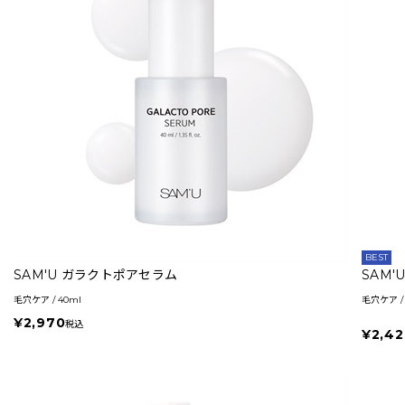
BEST
SAM'U ガラクトポアセラム
SAM
毛穴ケア / 40ml
毛穴ケア / 
¥2,970
税込
¥2,42