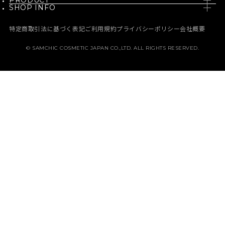
PRODUCT
SKIN CARE
録
SHOP INFO
PH / SENSITIVE
NEW
BODY CARE
NEWS
BORN - PANTEHENOL
特定商取引法に基づく表記
ご利用規約
プライバシーポリシー
会社概要
BEST
MAKE UP
MEDIA
GALACTO PORE
© SAMCHIC COSMETIC JAPAN CO.,LTD. ALL RIGHTS RESERVED.
定期コース
HAIR CARE
MEMBERSHIP
PURE & PURE
ABOUT SAM’U
HAIR & BODY
ご利用ガイド
よくある質問
お問い合わせ