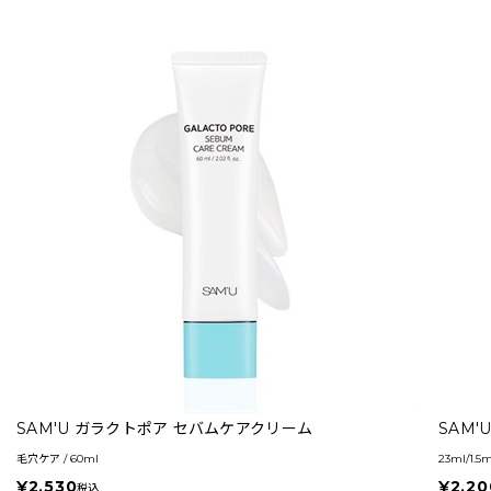
SAM'U ガラクトポア セバムケアクリーム
SAM
毛穴ケア / 60ml
23ml/1.
¥2,530
¥2,20
税込