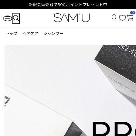
新規会員登録で500ポイントプレゼント中
0
お
カ
気
ー
トップ
ヘアケア
シャンプー
に
ト
入
ペ
り
ー
ジ