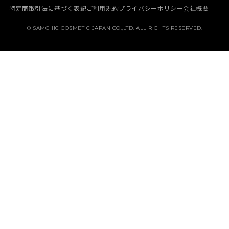
NEWS
BORN - PANTEHENOL
特定商取引法に基づく表記
ご利用規約
プライバシーポリシー
会社概要
BEST
MAKE UP
MEDIA
GALACTO PORE
© SAMCHIC COSMETIC JAPAN CO.,LTD. ALL RIGHTS RESERVED.
定期コース
HAIR CARE
MEMBERSHIP
PURE & PURE
ABOUT SAM’U
HAIR & BODY
ご利用ガイド
よくある質問
お問い合わせ