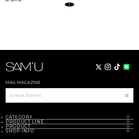
1件
1件～1件
1
X
instagram
TikTok
MAIL MAGAZINE
メ
ー
ル
マ
ガ
ジ
CATEGORY
ン
PRODUCT LINE
登
PRODUCT
SKIN CARE
録
SHOP INFO
PH / SENSITIVE
NEW
BODY CARE