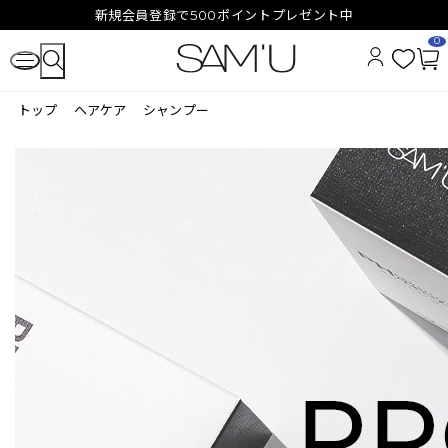
新規会員登録で500ポイントプレゼント中
0
お
カ
気
ー
トップ
ヘアケア
シャンプー
に
ト
入
ペ
り
ー
ジ