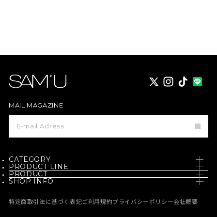
X
instagram
TikTok
MAIL MAGAZINE
メ
ー
ル
マ
ガ
ジ
CATEGORY
ン
PRODUCT LINE
登
PRODUCT
SKIN CARE
録
SHOP INFO
PH / SENSITIVE
NEW
BODY CARE
NEWS
BORN - PANTEHENOL
特定商取引法に基づく表記
ご利用規約
プライバシーポリシー
会社概要
BEST
MAKE UP
MEDIA