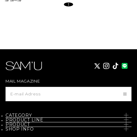
1件
1件～1件
1
X
instagram
TikTok
MAIL MAGAZINE
メ
ー
ル
マ
ガ
ジ
CATEGORY
ン
PRODUCT LINE
登
PRODUCT
SKIN CARE
録
SHOP INFO
PH / SENSITIVE
NEW
BODY CARE