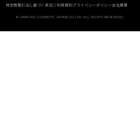
NEWS
BORN - PANTEHENOL
特定商取引法に基づく表記
ご利用規約
プライバシーポリシー
会社概要
BEST
MAKE UP
MEDIA
GALACTO PORE
© SAMCHIC COSMETIC JAPAN CO.,LTD. ALL RIGHTS RESERVED.
定期コース
HAIR CARE
MEMBERSHIP
PURE & PURE
ABOUT SAM’U
HAIR & BODY
ご利用ガイド
よくある質問
お問い合わせ