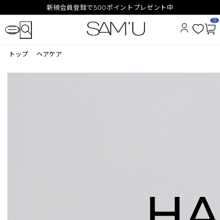
新規会員登録で500ポイントプレゼント中
0
お
カ
気
ー
トップ
ヘアケア
に
ト
入
ペ
り
ー
ジ