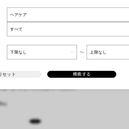
検索する
リセット
U ウォータートゥーアンプルトリートメント
0
税込
1