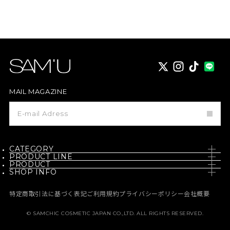
X
instagram
TikTok
MAIL MAGAZINE
メ
ー
ル
マ
ガ
ジ
CATEGORY
ン
PRODUCT LINE
登
PRODUCT
SKIN CARE
録
SHOP INFO
PH / SENSITIVE
NEW
BODY CARE
NEWS
BORN - PANTEHENOL
特定商取引法に基づく表記
ご利用規約
プライバシーポリシー
会社概要
BEST
MAKE UP
MEDIA
GALACTO PORE
© SAMCHIC COSMETIC JAPAN CO.,LTD. ALL RIGHTS RESERVED.
定期コース
HAIR CARE
MEMBERSHIP
PURE & PURE