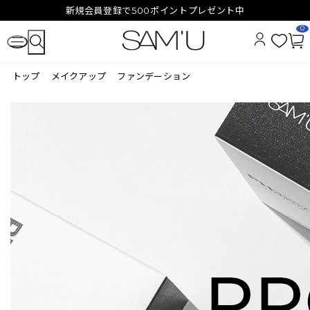
新規会員登録で500ポイントプレゼント中
0
お
カ
気
ー
トップ
メイクアップ
ファンデーション
に
ト
入
ペ
り
ー
ジ