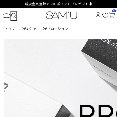
新規会員登録で500ポイントプレゼント中
0
お
カ
気
ー
トップ
ボディケア
ボディローション
に
ト
入
ペ
り
ー
ジ