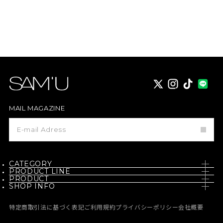
X
instagram
TikTok
MAIL MAGAZINE
メ
ー
ル
マ
ガ
ジ
CATEGORY
ン
PRODUCT LINE
登
PRODUCT
SKIN CARE
録
SHOP INFO
PH / SENSITIVE
NEW
BODY CARE
NEWS
BORN - PANTEHENOL
特定商取引法に基づく表記
ご利用規約
プライバシーポリシー
会社概要
BEST
MAKE UP
MEDIA