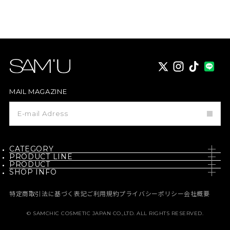
X
instagram
TikTok
MAIL MAGAZINE
メ
ー
ル
マ
ガ
ジ
CATEGORY
ン
PRODUCT LINE
登
PRODUCT
SKIN CARE
録
SHOP INFO
PH / SENSITIVE
NEW
BODY CARE
NEWS
BORN - PANTEHENOL
特定商取引法に基づく表記
ご利用規約
プライバシーポリシー
会社概要
BEST
MAKE UP
MEDIA
GALACTO PORE
© SAMCHIC COSMETIC JAPAN CO.,LTD. ALL RIGHTS RESERVED.
定期コース
HAIR CARE
MEMBERSHIP
PURE & PURE