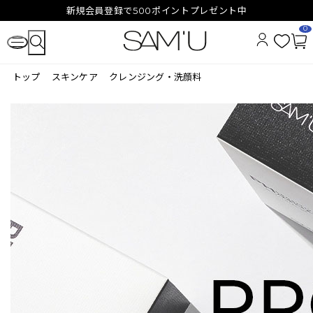
新規会員登録で500ポイントプレゼント中
0
お
カ
気
ー
トップ
スキンケア
クレンジング・洗顔料
に
ト
入
ペ
り
ー
ジ