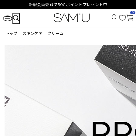
新規会員登録で500ポイントプレゼント中
0
お
カ
気
ー
トップ
スキンケア
クリーム
に
ト
入
ペ
り
ー
ジ