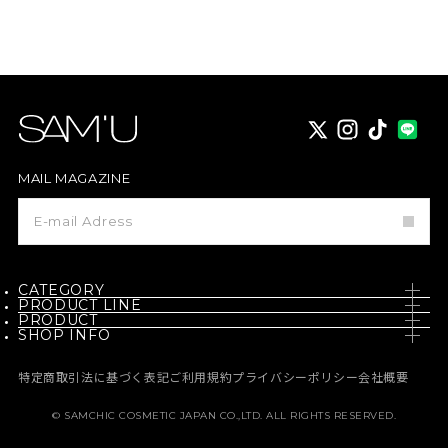
X
instagram
TikTok
MAIL MAGAZINE
メ
ー
ル
マ
ガ
ジ
CATEGORY
ン
PRODUCT LINE
登
PRODUCT
SKIN CARE
録
SHOP INFO
PH / SENSITIVE
NEW
BODY CARE
NEWS
BORN - PANTEHENOL
特定商取引法に基づく表記
ご利用規約
プライバシーポリシー
会社概要
BEST
MAKE UP
MEDIA
GALACTO PORE
© SAMCHIC COSMETIC JAPAN CO.,LTD. ALL RIGHTS RESERVED.
定期コース
HAIR CARE
MEMBERSHIP
PURE & PURE