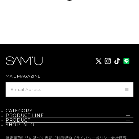
X
instagram
TikTok
MAIL MAGAZINE
メ
ー
ル
マ
ガ
ジ
CATEGORY
ン
PRODUCT LINE
登
PRODUCT
SKIN CARE
録
SHOP INFO
PH / SENSITIVE
NEW
BODY CARE
NEWS
BORN - PANTEHENOL
特定商取引法に基づく表記
ご利用規約
プライバシーポリシー
会社概要