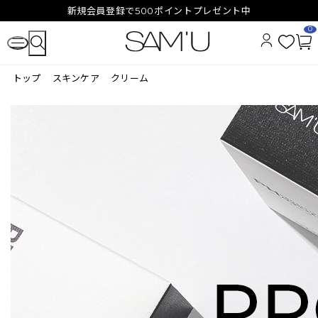
新規会員登録で500ポイントプレゼント中
0
お
カ
気
ー
トップ
スキンケア
クリーム
に
ト
入
ペ
り
ー
ジ