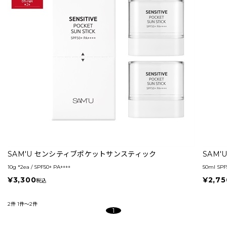
SAM'U センシティブポケットサンスティック
SAM
10g *2ea / SPF50+ PA++++
50ml SPF
¥3,300
¥2,75
税込
2件
1件～2件
1