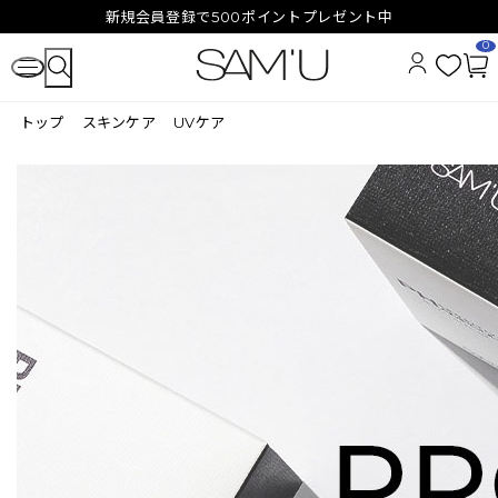
新規会員登録で500ポイントプレゼント中
0
お
カ
気
ー
トップ
スキンケア
UVケア
に
ト
入
ペ
り
ー
ジ