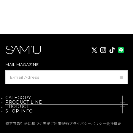
X
instagram
TikTok
MAIL MAGAZINE
メ
ー
ル
マ
ガ
ジ
CATEGORY
ン
PRODUCT LINE
登
PRODUCT
SKIN CARE
録
SHOP INFO
PH / SENSITIVE
NEW
BODY CARE
NEWS
BORN - PANTEHENOL
特定商取引法に基づく表記
ご利用規約
プライバシーポリシー
会社概要
BEST
MAKE UP
MEDIA