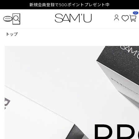
新規会員登録で500ポイントプレゼント中
0
お
カ
気
ー
トップ
に
ト
入
ペ
り
ー
ジ