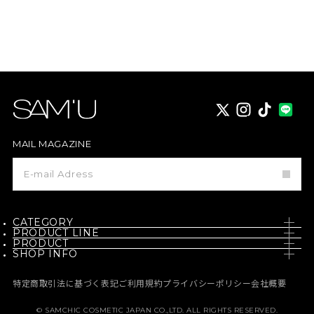
X
instagram
TikTok
MAIL MAGAZINE
メ
ー
ル
マ
ガ
ジ
CATEGORY
ン
PRODUCT LINE
登
PRODUCT
SKIN CARE
録
SHOP INFO
PH / SENSITIVE
NEW
BODY CARE
NEWS
BORN - PANTEHENOL
特定商取引法に基づく表記
ご利用規約
プライバシーポリシー
会社概要
BEST
MAKE UP
MEDIA
GALACTO PORE
© SAMCHIC COSMETIC JAPAN CO.,LTD. ALL RIGHTS RESERVED.