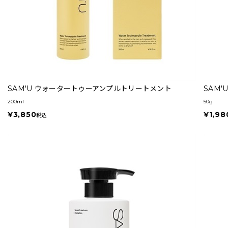
SAM'U ウォータートゥーアンプルトリートメント
SAM
200ml
50g
¥3,850
¥1,98
税込