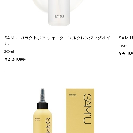
SAM'U ガラクトポア ウォーターフルクレンジングオイ
SAM
ル
490ml
200ml
¥4,18
¥2,310
税込