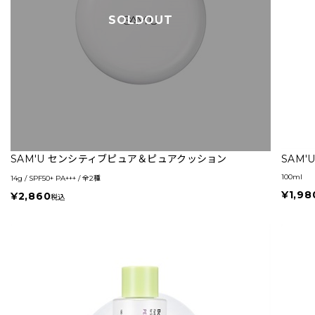
SOLDOUT
SAM'U センシティブピュア＆ピュアクッション
SAM
100ml
14g / SPF50+ PA+++ / 全2種
¥1,98
¥2,860
税込