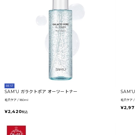
BEST
SAM'U ガラクトポア オーツートナー
SAM
毛穴ケア / 180ml
毛穴ケア / 
¥2,97
¥2,420
税込