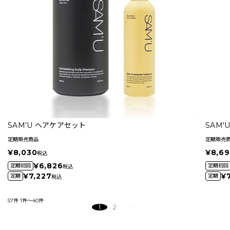
SAM'U ヘアケアセット
SAM'
定期販売商品
定期販売
¥8,030
¥8,6
税込
¥6,826
定期初回
定期初回
税込
¥7,227
¥7
定期
定期
税込
57件
1件～40件
1
2