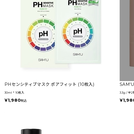
PHセンシティブマスク ポアフィット (10枚入)
SAM
30ml * 10枚入
3.3g / 全
¥1,980
¥1,98
税込