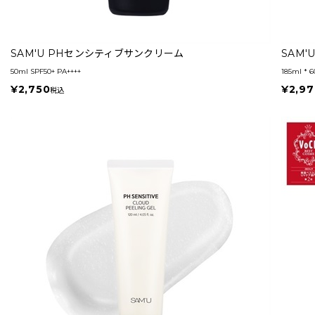
SAM'U PHセンシティブサンクリーム
SAM
50ml SPF50+ PA++++
185ml * 6
¥2,750
¥2,97
税込