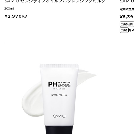
SAM'U センシティブオイルフルクレンジングミルク
SAM
200ml
定期販売
¥2,970
¥5,39
税込
定期初回
¥
定期