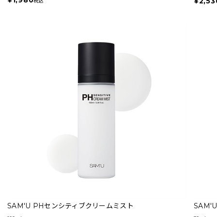
¥2,53
税込
SAM'U PHセンシティブクリームミスト
SAM