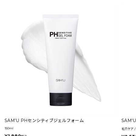
SAM'U PHセンシティブジェルフォーム
SAM
150ml
毛穴ケア / 
¥1,980