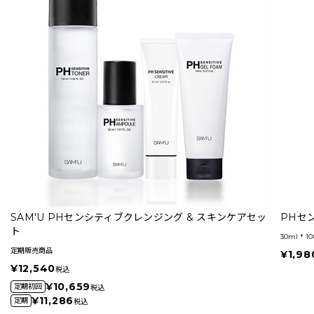
SAM'U PHセンシティブクレンジング & スキンケアセッ
PHセ
ト
30ml * 1
定期販売商品
¥1,98
¥12,540
税込
¥10,659
定期初回
税込
¥11,286
定期
税込