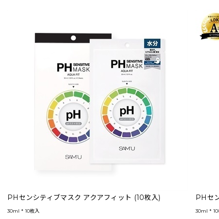
PHセンシティブマスク アクアフィット (10枚入)
PHセ
30ml * 10枚入
30ml * 1