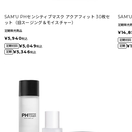
SAM'U PHセンシティブマスク アクアフィット 30枚セ
SAM
ット（旧スージング＆モイスチャー）
定期販売
定期販売商品
¥14,8
¥5,940
税込
定期初回
¥5,049
¥1
定期初回
定期
税込
¥5,346
定期
税込