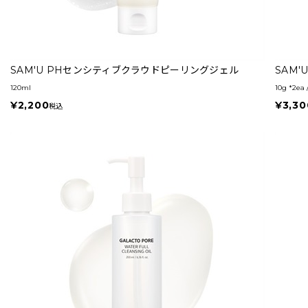
SAM'U PHセンシティブクラウドピーリングジェル
SAM
120ml
10g *2ea 
¥2,200
¥3,30
税込