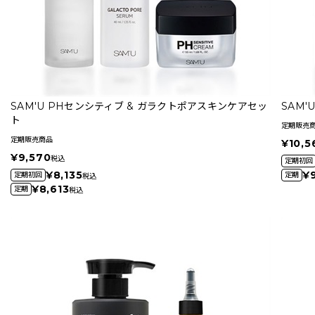
SAM'U PHセンシティブ & ガラクトポアスキンケアセッ
SAM
ト
定期販売
定期販売商品
¥10,5
¥9,570
税込
定期初回
¥8,135
¥
定期初回
定期
税込
¥8,613
定期
税込