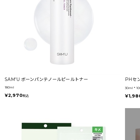
SAM'U ボーンパンテノールピールトナー
PHセ
180ml
30ml * 1
¥2,970
¥1,98
税込