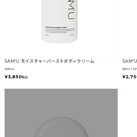
SAM'U モイスチャーバーストボディクリーム
SAM
400ml
30ml / S
¥3,850
¥2,75
税込