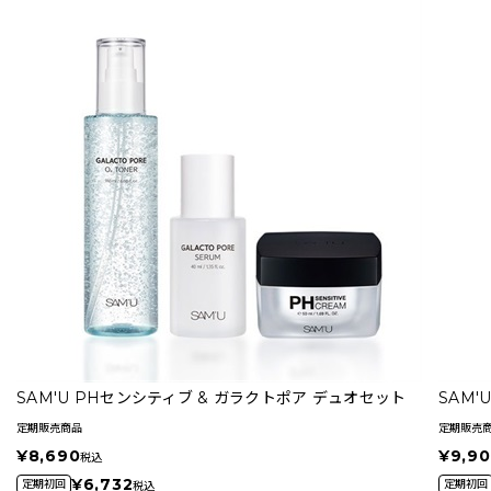
SAM'U PHセンシティブ & ガラクトポア デュオセット
SAM
定期販売商品
定期販売
¥8,690
¥9,9
税込
¥6,732
定期初回
定期初回
税込