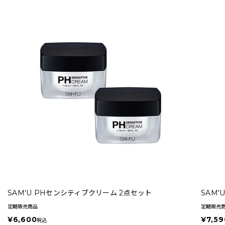
SAM'U PHセンシティブクリーム 2点セット
SAM'
定期販売商品
定期販売
¥6,600
¥7,59
税込