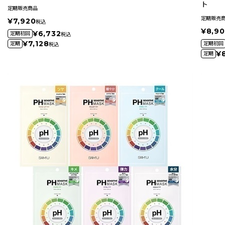
ト
定期販売商品
定期販売
¥7,920
税込
¥8,9
¥6,732
定期初回
税込
¥7,128
定期
定期初回
税込
¥
定期