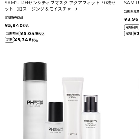
SAM'U PHセンシティブマスク アクアフィット 30枚セ
SAM
ット（旧スージング＆モイスチャー）
定期販売
定期販売商品
¥3,96
¥5,940
税込
定期初回
¥5,049
¥
定期初回
定期
税込
¥5,346
定期
税込