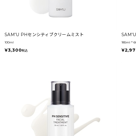
SAM'U PHセンシティブクリームミスト
SAM
100ml
185ml * 6
¥3,300
¥2,97
税込