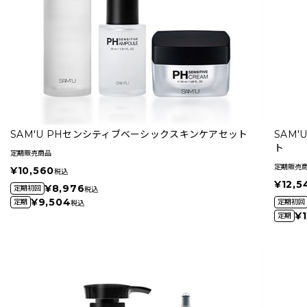
SAM'U PHセンシティブベーシックスキンケアセット
SAM
ト
定期販売商品
定期販売
¥10,560
税込
¥12,5
¥8,976
定期初回
税込
¥9,504
定期
定期初回
税込
¥1
定期