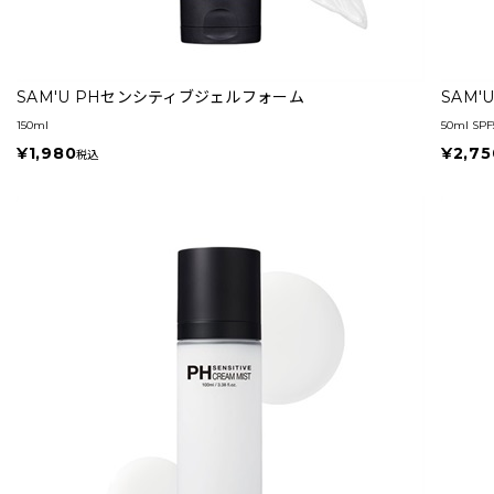
SAM'U PHセンシティブジェルフォーム
SAM
150ml
50ml SPF
¥1,980
¥2,75
税込