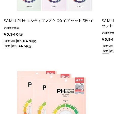
SAM'U PHセンシティブマスク 6タイプ セット 5枚×６
SAM
セット
定期販売商品
定期販売
¥5,940
税込
¥5,9
¥5,049
定期初回
税込
¥5,346
定期
定期初回
税込
¥
定期