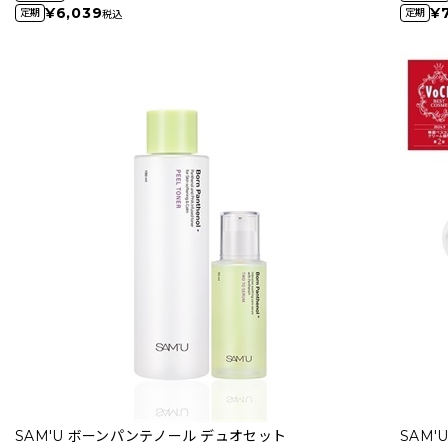
¥6,039
¥
定期
定期
税込
SAM'U ボーンパンテノール デュオセット
SAM