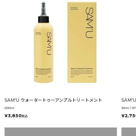
SAM'U ウォータートゥーアンプルトリートメント
SAM
200ml
30ml / S
¥3,850
¥2,75
税込