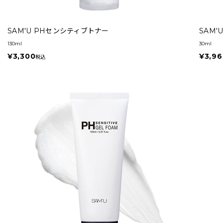
SAM'U PHセンシティブトナー
SAM
130ml
30ml
¥3,300
¥3,96
税込