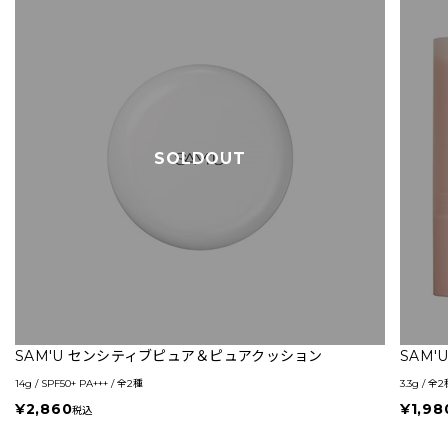
SOLDOUT
SAM'U センシティブピュア＆ピュアクッション
SAM
14g / SPF50+ PA+++ / 全2種
3.3g / 全
¥2,860
¥1,98
税込