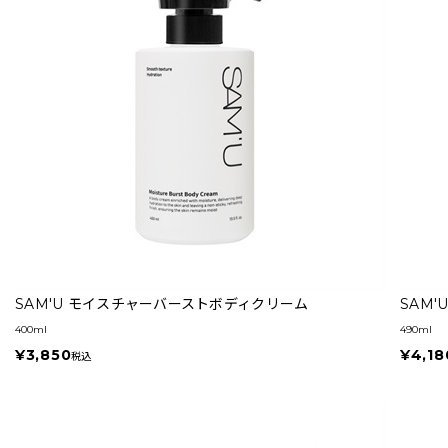
SAM'U モイスチャーバーストボディクリーム
SAM
400ml
490ml
¥3,850
¥4,18
税込