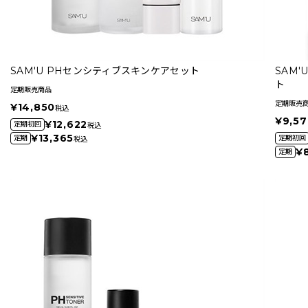
SAM'U PHセンシティブスキンケアセット
SAM
ト
定期販売商品
定期販売
¥14,850
税込
¥9,57
¥12,622
定期初回
税込
¥13,365
定期
定期初回
税込
¥8
定期