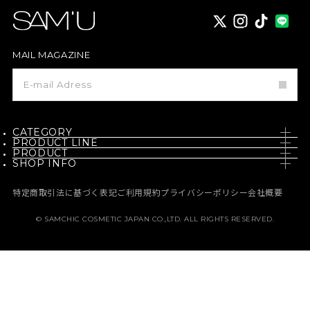
X
instagram
TikTok
MAIL MAGAZINE
メ
ー
ル
マ
ガ
ジ
CATEGORY
ン
PRODUCT LINE
登
PRODUCT
SKIN CARE
録
SHOP INFO
PH / SENSITIVE
NEW
BODY CARE
NEWS
BORN - PANTEHENOL
特定商取引法に基づく表記
ご利用規約
プライバシーポリシー
会社概要
BEST
MAKE UP
MEDIA
GALACTO PORE
© SAMCHIC COSMETIC JAPAN CO.,LTD. ALL RIGHTS RESERVED.
定期コース
HAIR CARE
MEMBERSHIP
PURE & PURE
ABOUT SAM’U
HAIR & BODY
ご利用ガイド
よくある質問