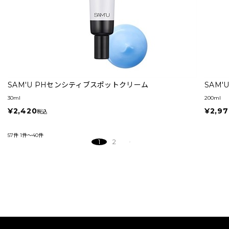
SAM'U PHセンシティブスポットクリーム
SAM
30ml
200ml
¥2,420
¥2,97
税込
57件
1件～40件
1
2