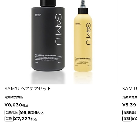
SAM'U ヘアケアセット
SAM
定期販売商品
定期販売
¥8,030
¥5,39
税込
¥6,826
定期初回
定期初回
税込
¥7,227
¥
定期
定期
税込