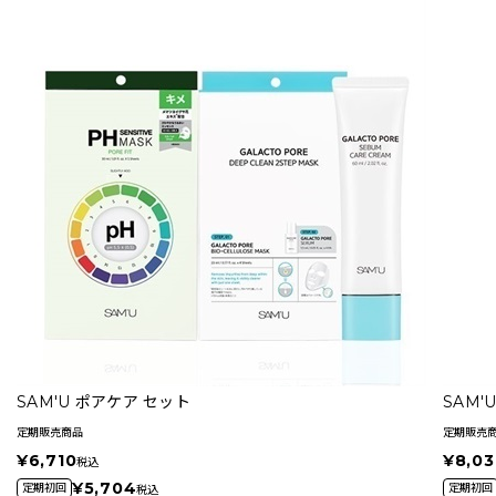
SAM'U ポアケア セット
SAM
定期販売商品
定期販売
¥6,710
¥8,03
税込
¥5,704
定期初回
定期初回
税込