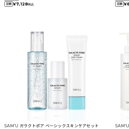
¥7,128
¥
定期
定期
税込
SAM'U ガラクトポア ベーシックスキンケアセット
SAM