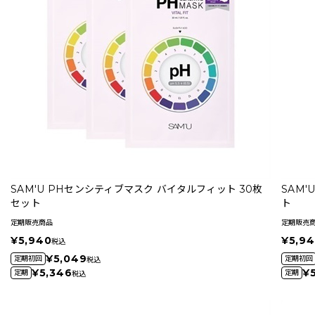
SAM'U PHセンシティブマスク バイタルフィット 30枚
SAM'
セット
ト
定期販売商品
定期販売
¥5,940
¥5,9
税込
¥5,049
定期初回
定期初回
税込
¥5,346
¥
定期
定期
税込