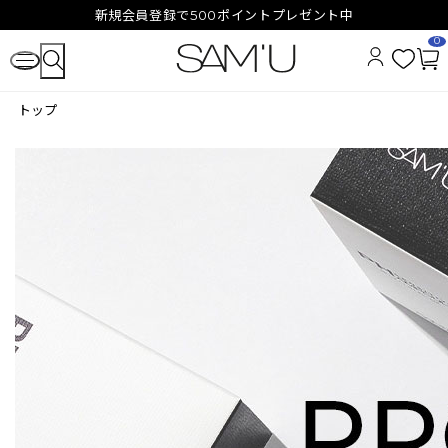
新規会員登録で500ポイントプレゼント中
0
お
カ
気
ー
トップ
に
ト
入
ペ
り
ー
ジ