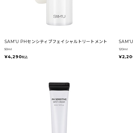
SAM'U PHセンシティブフェイシャルトリートメント
SAM
50ml
120ml
¥4,290
¥2,20
税込