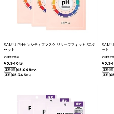
SAM'U PHセンシティブマスク リリーフフィット 30枚
SAM'
セット
ット
定期販売商品
定期販売
¥5,940
¥5,9
税込
¥5,049
定期初回
定期初回
税込
¥5,346
¥
定期
定期
税込