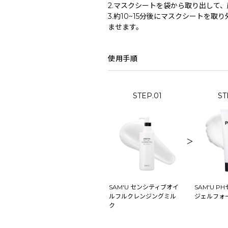
2.マスクシートを袋から取り出して
3.約10~15分後にマスクシートを
ませます。
使用手順
STEP.01
ST
＞
SAM'U センシティブオイ
SAM'U P
ルフルクレンジングミル
ジェルフォ
ク