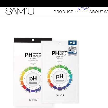
NEWS
PRODUCT
ABOUT S
LINE
PRODUCT LINE
CATEGORY
SKIN CARE
BODY CARE
MAKE UP
HAIR CARE
PHセンシティブマスク バ
PRODUCT
フィット (10枚入)
NEW
1,980
税込