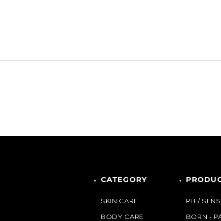
CATEGORY
PRODUC
SKIN CARE
PH / SENS
BODY CARE
BORN - 