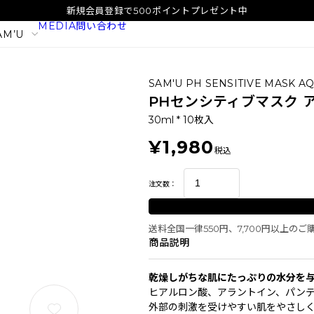
新規会員登録で500ポイントプレゼント中
MEDIA
問い合わせ
AM’U
SAM'U PH SENSITIVE MASK AQ
PHセンシティブマスク ア
30ml * 10枚入
¥1,980
税込
注文数：
送料全国一律550円、7,700円以上の
商品説明
イタル
SAM'U ガラクトポア オーツート
SAM'U ガラ
乾燥しがちな肌にたっぷりの水分を
ナー
パウダーウォッ
ヒアルロン酸、アラントイン、パン
2,420
1,980
税込
税込
外部の刺激を受けやすい肌をやさし