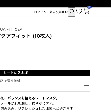
0
お
カ
ログイン・新規会員登録
気
ー
に
ト
入
ペ
り
ー
ジ
UA FIT 10EA
クアフィット (10枚入)
カートに入れる
ご購入で送料無料
クトポア チューイー
SAM'U ガラクトポア セバムケア
与え、バランスを整えるシートマスク。
シュ
クリーム
テノールが肌を潤し、穏やかにケア。
2,530
税込
く包み込み、リフレッシュした印象へと導きます。