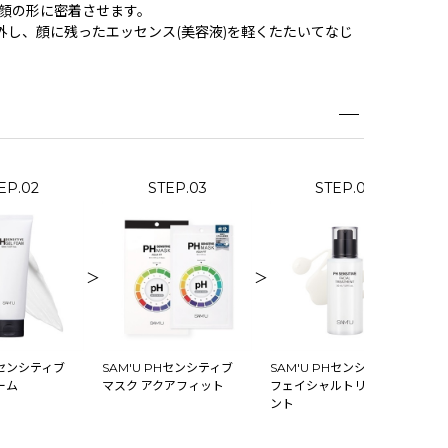
、顔の形に密着させます。
取り外し、顔に残ったエッセンス(美容液)を軽くたたいてなじ
EP.02
STEP.03
STEP.04
＞
＞
Hセンシティブ
SAM'U PHセンシティブ
SAM'U PHセンシティブ
ーム
マスク アクアフィット
フェイシャルトリートメ
ント