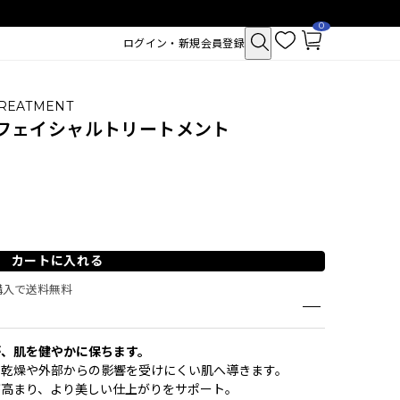
0
お
カ
ログイン・新規会員登録
気
ー
に
ト
入
ペ
り
ー
ジ
 TREATMENT
ィブフェイシャルトリートメント
カートに入れる
ご購入で送料無料
クトポア チューイー
SAM'U ガラクトポア セバムケア
が、肌を健やかに保ちます。
シュ
クリーム
、乾燥や外部からの影響を受けにくい肌へ導きます。
2,530
税込
が高まり、より美しい仕上がりをサポート。