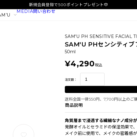
新規会員登録で500ポイントプレゼント中
MEDIA
問い合わせ
AM’U
SAM'U PH SENSITIVE FACIAL
SAM'U PHセンシテ
50ml
¥4,290
税込
注文数：
送料全国一律550円、7,700円以上の
商品説明
イタル
SAM'U ガラクトポア オーツート
SAM'U ガラ
角質層まで浸透する繊細なナノ成分
ナー
パウダーウォッ
発酵オイルとセラミドの保湿効果で
2,420
1,980
税込
税込
メイク前に使用で、メイクの密着感