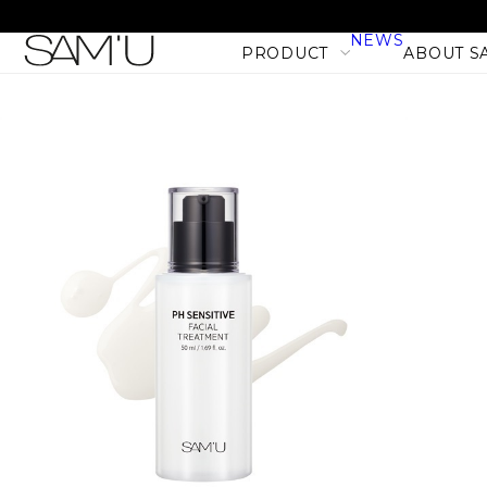
NEWS
PRODUCT
ABOUT S
LINE
PRODUCT LINE
CATEGORY
SKIN CARE
BODY CARE
MAKE UP
HAIR CARE
PHセンシティブマスク バ
PRODUCT
フィット (10枚入)
NEW
1,980
税込