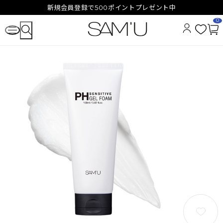
新規会員登録で500ポイントプレゼント中
0
お
カ
気
ー
に
ト
入
ペ
り
ー
ジ