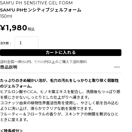
SAM'U PH SENSITIVE GEL FORM
SAM'U PHセンシティブジェルフォーム
150ml
¥1,980
税込
注文数：
カートに入れる
送料全国一律550円、7,700円以上のご購入で送料無料
商品説明
たっぷりのきめ細かい泡が、毛穴の汚れをしっかりと取り除く弱酸性
のジェルフォーム。
ヒアルロン酸やCICA、ヒノキ葉エキスを配合し、洗顔後もつっぱり感
を感じさせないしっとりとした仕上がりへ導きます。
ココナッツ由来の植物性界面活性剤を使用し、やさしく肌を包み込む
ように洗い上げ、滑らかでクリアな肌を実感できます。
フルーティー＆フローラルの香りが、スキンケアの時間を贅沢なひと
ときに変えます。
＜特長成分＞