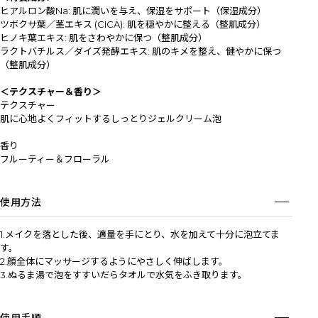
ヒアルロン酸Na: 肌に潤いを与え、保湿をサポート（保湿成分）
ツボクサ葉／茎エキス (CICA): 肌を穏やかに整える（整肌成分）
ヒノキ葉エキス: 肌をさわやかに保つ（整肌成分）
ラクトバチルス／ダイズ発酵エキス: 肌のキメを整え、健やかに保つ
（整肌成分）
＜テクスチャー＆香り＞
テクスチャー
肌に心地よくフィットするしっとりジェルクリーム泡
香り
フルーティー＆フローラル
使用方法
1.メイクを落とした後、適量を手にとり、水を加えて十分に泡立てま
す。
2.顔全体にマッサージするようにやさしく伸ばします。
3.ぬるま湯で泡をすすいだらタオルで水気をふき取ります。