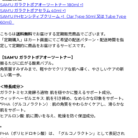
SAM'U ガラクトポアオーツートナー 180ml ×1
SAM'U ガラクトポアセラム 40ml ×1
SAM'U PHセンシティブクリーム ×1（Jar Type 50ml 又は Tube Type
60ml）
こちらは
送料無料
でお届けする定期販売商品でございます。
「定期購入」はカート画面にてご希望の配送パターン・配送時間を指
定して定期的に商品をお届けするサービスです。
【SAM'U ガラクトポアオーツートナー】
振るたびに広がる酸素バブル。
角質層すみずみまで、軽やかでクリアな肌へ導く、やさしいケアの新
しい第一歩。
＜特長成分＞
ガラクトミセス発酵ろ過物: 肌を穏やかに整えるサポート成分。
ウィッチヘーゼルエキス: 肌を引き締め、なめらかな印象をサポート。
*PHA（グルコノラクトン）: 肌の角質をやわらかくケアし、滑らかな
肌をサポート。
ヒアルロン酸: 肌に潤いを与え、乾燥を防ぐ保湿成分。
*
PHA（ポリヒドロキシ酸）は、「グルコノラクトン」として表記され