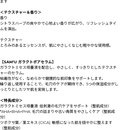
ます
＜テクスチャー＆香り＞
香り
シトラスハーブの爽やかで心地よい香りが広がり、リフレッシュタイ
ムを演出。
テクスチャー
とろみのあるエッセンスが、肌にやさしくなじむ軽やかな使用感。
【SAM'U ガラクトポアセラム】
ガラクトミセス培養液を配合し、やさしく、すっきりとしたテクスチ
ャーのセラム。
粘着性がなく、なめらかで健康的な肌印象をサポートします。
繰り返し使用することで、毛穴のケアが期待でき、5つの保湿成分がし
っとりとしたツヤ肌を実現します。
＜特長成分＞
ガラクトミセス培養液: 低刺激の毛穴ケアをサポート（整肌成分）
*AHA+BHA+PHA: 毛穴の詰まりや古い角質をやさしくケア（整肌成
分）
ツボクサ葉／茎エキス (CICA): 敏感になった肌を穏やかに整えます
（整肌成分）