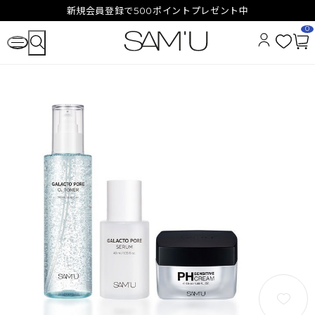
新規会員登録で500ポイントプレゼント中
0
お
カ
気
ー
に
ト
入
ペ
り
ー
ジ