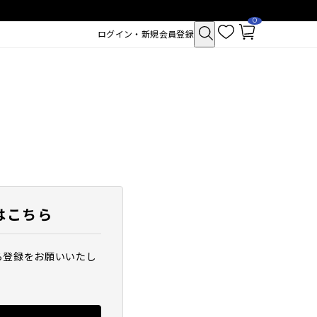
0
お
カ
ログイン・新規会員登録
気
ー
に
ト
入
ペ
り
ー
ジ
はこちら
ら登録をお願いいたし
クトポア チューイー
SAM'U ガラクトポア セバムケア
シュ
クリーム
2,530
税込