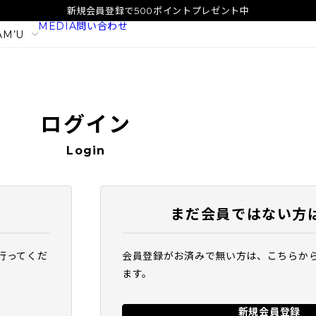
新規会員登録で500ポイントプレゼント中
MEDIA
問い合わせ
AM’U
ログイン
Login
まだ会員ではない方
行ってくだ
会員登録がお済みで無い方は、こちらか
イタル
SAM'U ガラクトポア オーツート
SAM'U ガラ
ます。
ナー
パウダーウォッ
2,420
1,980
税込
税込
新規会員登録