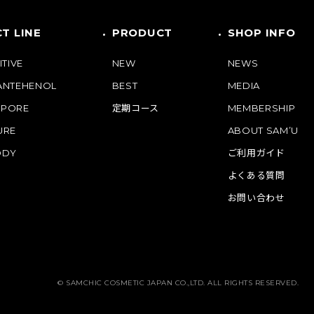
T LINE
PRODUCT
SHOP INFO
ITIVE
NEW
NEWS
PANTEHENOL
BEST
MEDIA
 PORE
定期コース
MEMBERSHIP
URE
ABOUT SAM’U
ODY
ご利用ガイド
よくある質問
お問い合わせ
© SAMCHIC COSMETIC JAPAN CO.,LTD. ALL RIGHTS RESERVED.