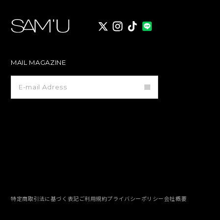
X
instagram
TikTok
MAIL MAGAZINE
メ
ー
ル
マ
ガ
ジ
ン
登
録
特定商取引法に基づく表記
ご利用規約
プライバシーポリシー
会社概要