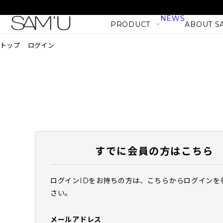
NEWS
PRODUCT
ABOUT S
トップ
ログイン
LINE
PRODUCT LINE
CATEGORY
SKIN CARE
BODY CARE
すでに会員の方はこちら
MAKE UP
HAIR CARE
ログインIDをお持ちの方は、こちらからログインを
PHセンシティブマスク バ
さい。
PRODUCT
フィット (10枚入)
NEW
1,980
税込
メールアドレス