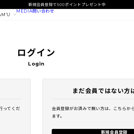
新規会員登録で500ポイントプレゼント中
MEDIA
問い合わせ
AM’U
ログイン
Login
まだ会員ではない方
行ってくだ
会員登録がお済みで無い方は、こちらか
イタル
SAM'U ガラクトポア オーツート
SAM'U ガラ
ます。
ナー
パウダーウォッ
2,420
1,980
税込
税込
新規会員登録