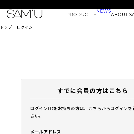
NEWS
PRODUCT
ABOUT S
トップ
ログイン
LINE
PRODUCT LINE
CATEGORY
SKIN CARE
BODY CARE
すでに会員の方はこちら
MAKE UP
HAIR CARE
ログインIDをお持ちの方は、こちらからログインを
PHセンシティブマスク バ
さい。
PRODUCT
フィット (10枚入)
NEW
1,980
税込
メールアドレス