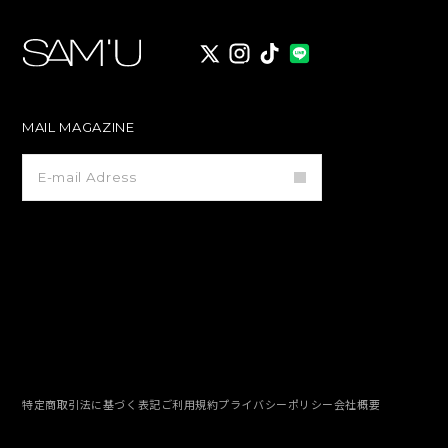
X
instagram
TikTok
MAIL MAGAZINE
メ
ー
ル
マ
ガ
ジ
ン
登
録
特定商取引法に基づく表記
ご利用規約
プライバシーポリシー
会社概要