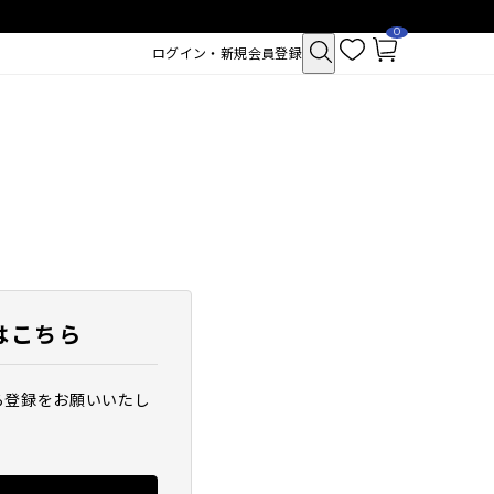
0
お
カ
ログイン・新規会員登録
気
ー
に
ト
入
ペ
り
ー
ジ
はこちら
ら登録をお願いいたし
クトポア チューイー
SAM'U ガラクトポア セバムケア
シュ
クリーム
2,530
税込