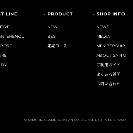
T LINE
PRODUCT
SHOP INFO
ITIVE
NEW
NEWS
PANTEHENOL
BEST
MEDIA
 PORE
定期コース
MEMBERSHIP
URE
ABOUT SAM’U
ODY
ご利用ガイド
よくある質問
お問い合わせ
© SAMCHIC COSMETIC JAPAN CO.,LTD. ALL RIGHTS RESERVED.