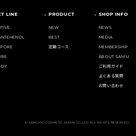
T LINE
PRODUCT
SHOP INFO
ITIVE
NEW
NEWS
PANTEHENOL
BEST
MEDIA
 PORE
定期コース
MEMBERSHIP
URE
ABOUT SAM’U
ODY
ご利用ガイド
よくある質問
お問い合わせ
© SAMCHIC COSMETIC JAPAN CO.,LTD. ALL RIGHTS RESERVED.