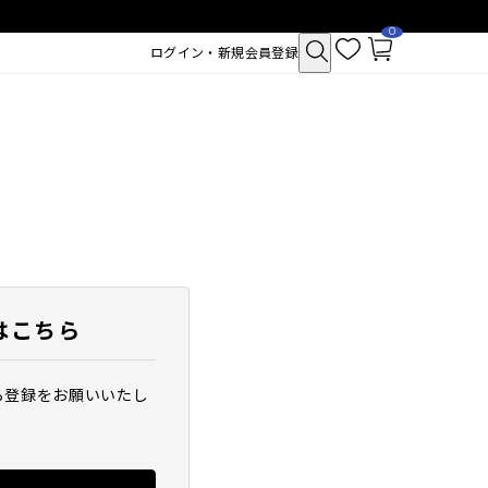
0
お
カ
ログイン・新規会員登録
気
ー
に
ト
入
ペ
り
ー
ジ
はこちら
ら登録をお願いいたし
クトポア チューイー
SAM'U ガラクトポア セバムケア
シュ
クリーム
2,530
税込