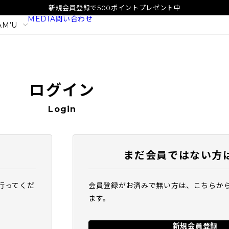
新規会員登録で500ポイントプレゼント中
MEDIA
問い合わせ
AM’U
ログイン
Login
まだ会員ではない方
行ってくだ
会員登録がお済みで無い方は、こちらか
イタル
SAM'U ガラクトポア オーツート
SAM'U ガラ
ます。
ナー
パウダーウォッ
2,420
1,980
税込
税込
新規会員登録