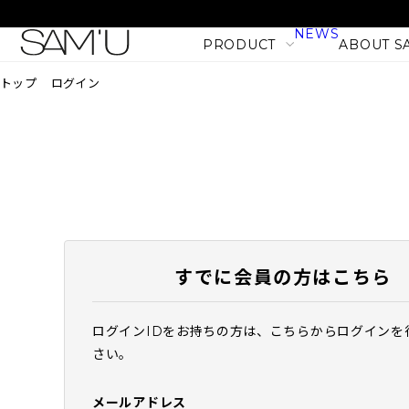
NEWS
PRODUCT
ABOUT S
トップ
ログイン
LINE
PRODUCT LINE
CATEGORY
SKIN CARE
BODY CARE
すでに会員の方はこちら
MAKE UP
HAIR CARE
ログインIDをお持ちの方は、こちらからログインを
PHセンシティブマスク バ
さい。
PRODUCT
フィット (10枚入)
NEW
1,980
税込
メールアドレス