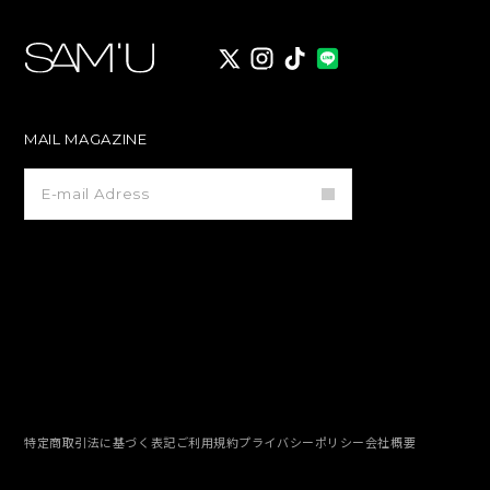
X
instagram
TikTok
MAIL MAGAZINE
メ
ー
ル
マ
ガ
ジ
ン
登
録
特定商取引法に基づく表記
ご利用規約
プライバシーポリシー
会社概要