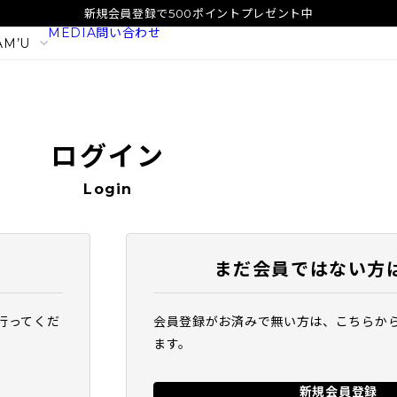
新規会員登録で500ポイントプレゼント中
MEDIA
問い合わせ
AM’U
ログイン
Login
まだ会員ではない方
行ってくだ
会員登録がお済みで無い方は、こちらか
イタル
SAM'U ガラクトポア オーツート
SAM'U ガラ
ます。
ナー
パウダーウォッ
2,420
1,980
税込
税込
新規会員登録