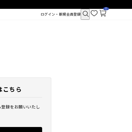
0
お
カ
ログイン・新規会員登録
気
ー
に
ト
入
ペ
り
ー
ジ
はこちら
ら登録をお願いいたし
クトポア チューイー
SAM'U ガラクトポア セバムケア
シュ
クリーム
2,530
税込