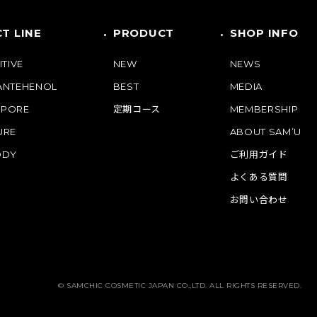
T LINE
PRODUCT
SHOP INFO
ITIVE
NEW
NEWS
PANTEHENOL
BEST
MEDIA
 PORE
定期コース
MEMBERSHIP
URE
ABOUT SAM’U
ODY
ご利用ガイド
よくある質問
お問い合わせ
© SAMCHIC COSMETIC JAPAN CO.,LTD. ALL RIGHTS RESERVED.