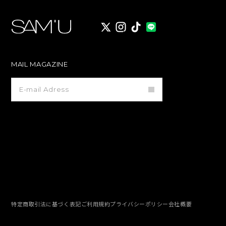
X
instagram
TikTok
MAIL MAGAZINE
メ
ー
ル
マ
ガ
ジ
ン
登
録
特定商取引法に基づく表記
ご利用規約
プライバシーポリシー
会社概要