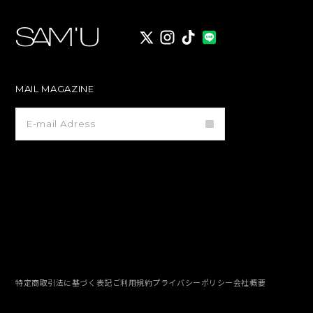
X
instagram
TikTok
MAIL MAGAZINE
メ
ー
ル
マ
ガ
ジ
ン
登
録
特定商取引法に基づく表記
ご利用規約
プライバシーポリシー
会社概要