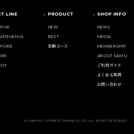
T LINE
PRODUCT
SHOP INFO
ITIVE
NEW
NEWS
PANTEHENOL
BEST
MEDIA
 PORE
定期コース
MEMBERSHIP
URE
ABOUT SAM’U
ODY
ご利用ガイド
よくある質問
お問い合わせ
© SAMCHIC COSMETIC JAPAN CO.,LTD. ALL RIGHTS RESERVED.