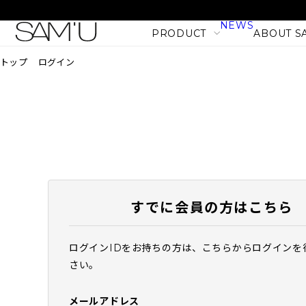
NEWS
PRODUCT
ABOUT S
トップ
ログイン
LINE
PRODUCT LINE
CATEGORY
SKIN CARE
BODY CARE
すでに会員の方はこちら
MAKE UP
HAIR CARE
ログインIDをお持ちの方は、こちらからログインを
PHセンシティブマスク バ
さい。
PRODUCT
フィット (10枚入)
NEW
1,980
税込
メールアドレス