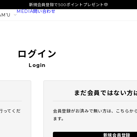
新規会員登録で500ポイントプレゼント中
MEDIA
問い合わせ
AM’U
ログイン
Login
まだ会員ではない方
行ってくだ
会員登録がお済みで無い方は、こちらか
イタル
SAM'U ガラクトポア オーツート
SAM'U ガラ
ます。
ナー
パウダーウォッ
2,420
1,980
税込
税込
新規会員登録