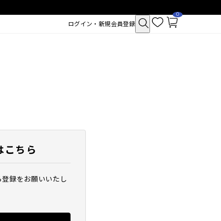
0
お
カ
ログイン・新規会員登録
気
ー
に
ト
入
ペ
り
ー
ジ
はこちら
ら登録をお願いいたし
クトポア チューイー
SAM'U ガラクトポア セバムケア
シュ
クリーム
2,530
税込