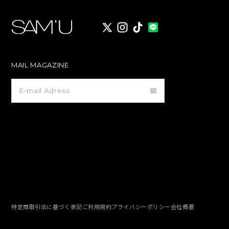
X
instagram
TikTok
MAIL MAGAZINE
メ
ー
ル
マ
ガ
ジ
ン
登
録
特定商取引法に基づく表記
ご利用規約
プライバシーポリシー
会社概要