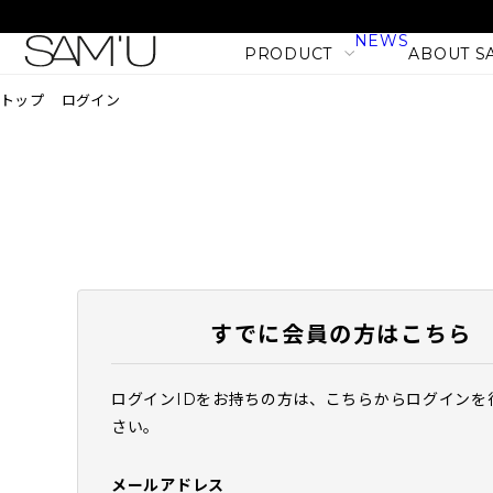
NEWS
PRODUCT
ABOUT S
トップ
ログイン
LINE
PRODUCT LINE
CATEGORY
SKIN CARE
BODY CARE
すでに会員の方はこちら
MAKE UP
HAIR CARE
ログインIDをお持ちの方は、こちらからログインを
PHセンシティブマスク バ
さい。
PRODUCT
フィット (10枚入)
NEW
1,980
税込
メールアドレス