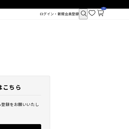
0
お
カ
ログイン・新規会員登録
気
ー
に
ト
入
ペ
り
ー
ジ
はこちら
ら登録をお願いいたし
クトポア チューイー
SAM'U ガラクトポア セバムケア
シュ
クリーム
2,530
税込