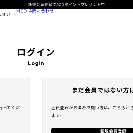
新規会員登録で500ポイントプレゼント中
MEDIA
問い合わせ
AM’U
ログイン
Login
まだ会員ではない方
行ってくだ
会員登録がお済みで無い方は、こちらか
イタル
SAM'U ガラクトポア オーツート
SAM'U ガラ
ます。
ナー
パウダーウォッ
2,420
1,980
税込
税込
新規会員登録