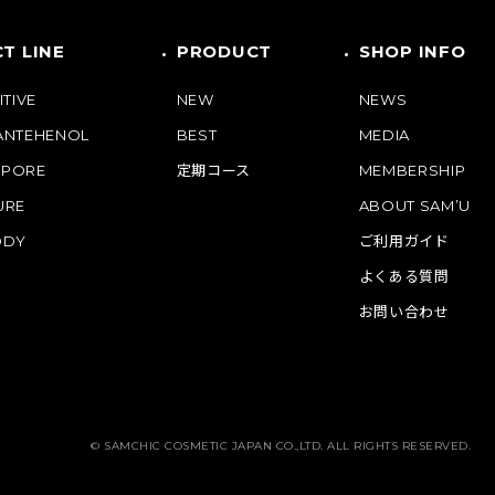
T LINE
PRODUCT
SHOP INFO
ITIVE
NEW
NEWS
PANTEHENOL
BEST
MEDIA
 PORE
定期コース
MEMBERSHIP
URE
ABOUT SAM’U
ODY
ご利用ガイド
よくある質問
お問い合わせ
© SAMCHIC COSMETIC JAPAN CO.,LTD. ALL RIGHTS RESERVED.