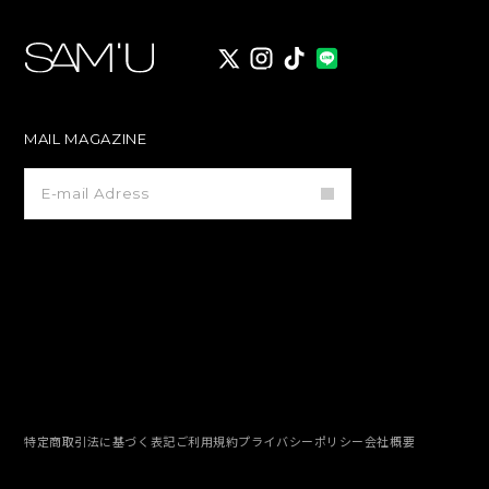
X
instagram
TikTok
MAIL MAGAZINE
メ
ー
ル
マ
ガ
ジ
ン
登
録
特定商取引法に基づく表記
ご利用規約
プライバシーポリシー
会社概要