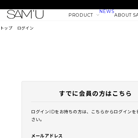
NEWS
PRODUCT
ABOUT S
トップ
ログイン
LINE
PRODUCT LINE
CATEGORY
SKIN CARE
BODY CARE
すでに会員の方はこちら
MAKE UP
HAIR CARE
ログインIDをお持ちの方は、こちらからログインを
PHセンシティブマスク バ
さい。
PRODUCT
フィット (10枚入)
NEW
1,980
税込
メールアドレス