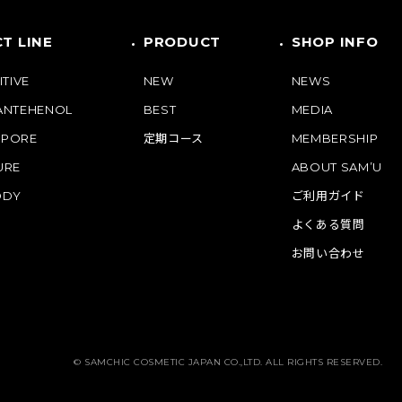
T LINE
PRODUCT
SHOP INFO
ITIVE
NEW
NEWS
PANTEHENOL
BEST
MEDIA
 PORE
定期コース
MEMBERSHIP
URE
ABOUT SAM’U
ODY
ご利用ガイド
よくある質問
お問い合わせ
© SAMCHIC COSMETIC JAPAN CO.,LTD. ALL RIGHTS RESERVED.