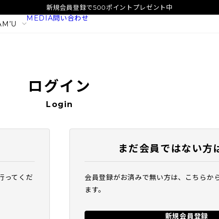
新規会員登録で500ポイントプレゼント中
MEDIA
問い合わせ
AM’U
ログイン
Login
まだ会員ではない方
行ってくだ
会員登録がお済みで無い方は、こちらか
イタル
SAM'U ガラクトポア オーツート
SAM'U ガラ
ます。
ナー
パウダーウォッ
2,420
1,980
税込
税込
新規会員登録