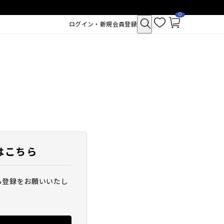
0
お
カ
ログイン・新規会員登録
気
ー
に
ト
入
ペ
り
ー
ジ
はこちら
ら登録をお願いいたし
クトポア チューイー
SAM'U ガラクトポア セバムケア
シュ
クリーム
2,530
税込