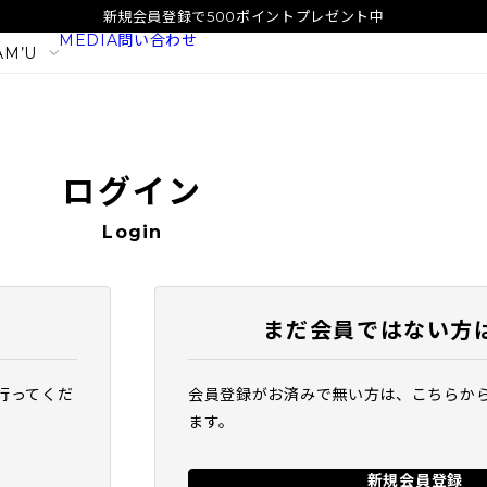
新規会員登録で500ポイントプレゼント中
MEDIA
問い合わせ
AM’U
ログイン
Login
まだ会員ではない方
行ってくだ
会員登録がお済みで無い方は、こちらか
イタル
SAM'U ガラクトポア オーツート
SAM'U ガラ
ます。
ナー
パウダーウォッ
2,420
1,980
税込
税込
新規会員登録