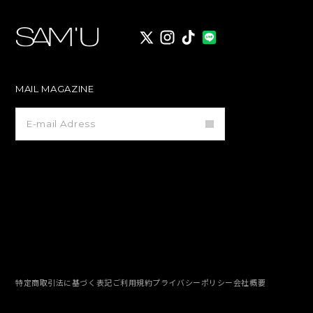
X
instagram
TikTok
MAIL MAGAZINE
メ
ー
ル
マ
ガ
ジ
ン
登
録
特定商取引法に基づく表記
ご利用規約
プライバシーポリシー
会社概要