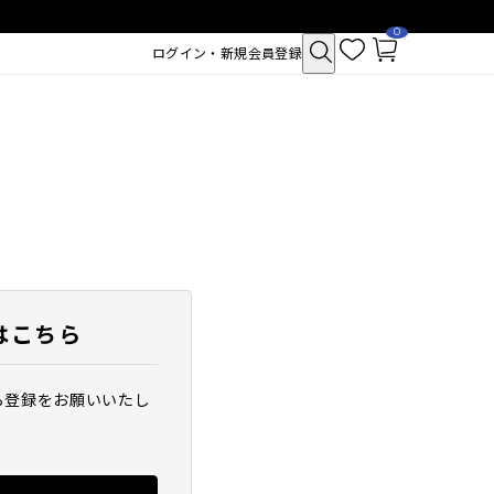
0
お
カ
ログイン・新規会員登録
気
ー
に
ト
入
ペ
り
ー
ジ
はこちら
ら登録をお願いいたし
クトポア チューイー
SAM'U ガラクトポア セバムケア
シュ
クリーム
2,530
税込