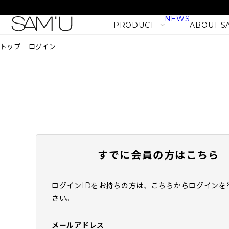
NEWS
PRODUCT
ABOUT S
トップ
ログイン
LINE
PRODUCT LINE
CATEGORY
SKIN CARE
BODY CARE
すでに会員の方はこちら
MAKE UP
HAIR CARE
ログインIDをお持ちの方は、こちらからログインを
PHセンシティブマスク バ
さい。
PRODUCT
フィット (10枚入)
NEW
1,980
税込
メールアドレス