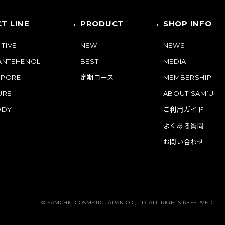
T LINE
PRODUCT
SHOP INFO
ITIVE
NEW
NEWS
PANTEHENOL
BEST
MEDIA
 PORE
定期コース
MEMBERSHIP
URE
ABOUT SAM’U
ODY
ご利用ガイド
よくある質問
お問い合わせ
© SAMCHIC COSMETIC JAPAN CO.,LTD. ALL RIGHTS RESERVED.